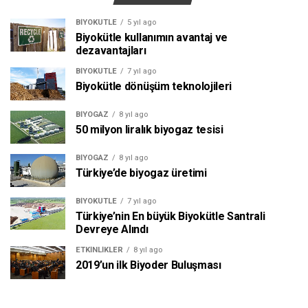
BIYOKÜTLE
5 yıl ago
Biyokütle kullanımın avantaj ve
dezavantajları
BIYOKÜTLE
7 yıl ago
Biyokütle dönüşüm teknolojileri
BIYOGAZ
8 yıl ago
50 milyon liralık biyogaz tesisi
BIYOGAZ
8 yıl ago
Türkiye’de biyogaz üretimi
BIYOKÜTLE
7 yıl ago
Türkiye’nin En büyük Biyokütle Santrali
Devreye Alındı
ETKINLIKLER
8 yıl ago
2019’un ilk Biyoder Buluşması