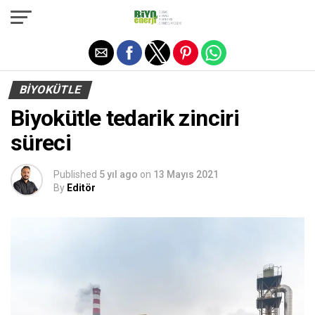
Exit mobile version
BIYOKÜTLE
Biyokütle tedarik zinciri
süreci
Published
5 yıl ago
on
13 Mayıs 2021
By
Editör