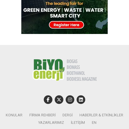
KONULAR
FIRMA REHBERI
DERGI
HABERLER & ETKINLIKLER
YAZARLARIMIZ
İLETIŞIM
EN