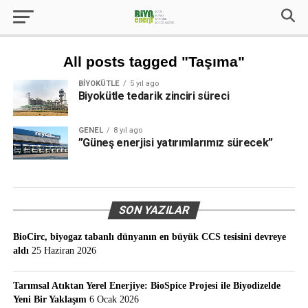
All posts tagged "Taşıma"
BIYOKÜTLE
5 yıl ago
Biyokütle tedarik zinciri süreci
GENEL
8 yıl ago
”Güneş enerjisi yatırımlarımız sürecek”
SON YAZILAR
BioCirc, biyogaz tabanlı dünyanın en büyük CCS tesisini devreye
aldı
25 Haziran 2026
Tarımsal Atıktan Yerel Enerjiye: BioSpice Projesi ile Biyodizelde
Yeni Bir Yaklaşım
6 Ocak 2026