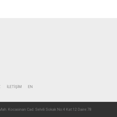
Z
İLETIŞIM
EN
Mah. Kocasinan Cad. Selvili Sokak No:4 Kat:12 Daire:78