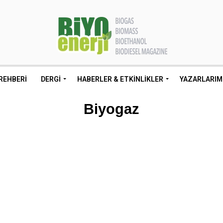
REHBERI
DERGI
HABERLER & ETKINLIKLER
YAZARLARIM
Biyogaz