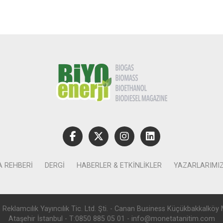
A REHBERI
DERGI
HABERLER & ETKINLIKLER
YAZARLARIMI
lamcılık Yayıncılık Tic. Ltd. Şti. - Canan Business Küçükbakkalköy 
Ataşehir İstanbul - T:0850 885 05 01 - info@monetatanitim.com