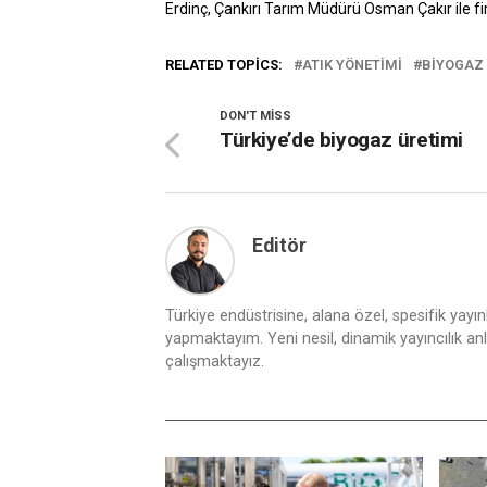
Erdinç, Çankırı Tarım Müdürü Osman Çakır ile firm
RELATED TOPICS:
ATIK YÖNETIMI
BIYOGAZ
DON'T MISS
Türkiye’de biyogaz üretimi
Editör
Türkiye endüstrisine, alana özel, spesifik yayı
yapmaktayım. Yeni nesil, dinamik yayıncılık anlay
çalışmaktayız.