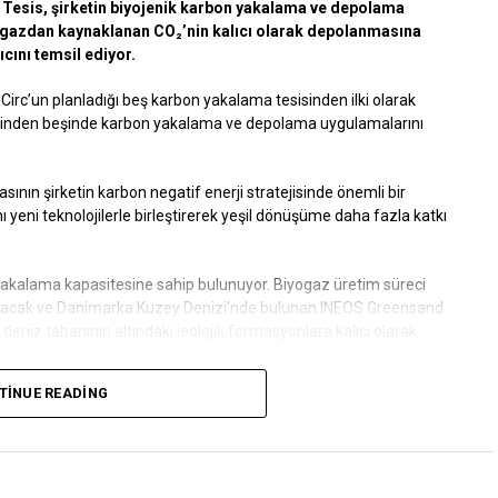
 Tesis, şirketin biyojenik karbon yakalama ve depolama
iyogazdan kaynaklanan CO₂’nin kalıcı olarak depolanmasına
cını temsil ediyor.
oCirc’un planladığı beş karbon yakalama tesisinden ilki olarak
çerisinden beşinde karbon yakalama ve depolama uygulamalarını
ının şirketin karbon negatif enerji stratejisinde önemli bir
 yeni teknolojilerle birleştirerek yeşil dönüşüme daha fazla katkı
yakalama kapasitesine sahip bulunuyor. Biyogaz üretim süreci
 taşınacak ve Danimarka Kuzey Denizi’nde bulunan INEOS Greensand
niz tabanının altındaki jeolojik formasyonlara kalıcı olarak
TINUE READING
 yakalanması, taşınması ve açık deniz depolama alanlarına
inciri oluşturuyor. Söz konusu yatırım, Danimarka Enerji Ajansı
nda da destekleniyor.