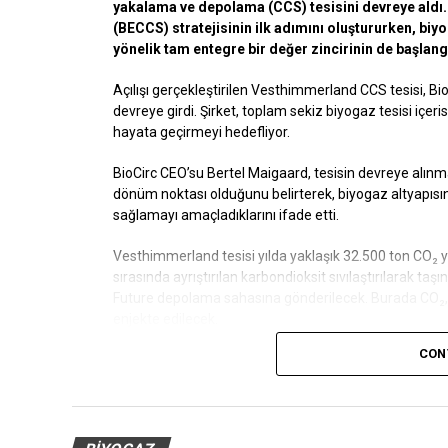
yakalama ve depolama (CCS) tesisini devreye aldı.
(BECCS) stratejisinin ilk adımını oluştururken, b
yönelik tam entegre bir değer zincirinin de başlangı
Açılışı gerçekleştirilen Vesthimmerland CCS tesisi, Bi
devreye girdi. Şirket, toplam sekiz biyogaz tesisi i
hayata geçirmeyi hedefliyor.
BioCirc CEO’su Bertel Maigaard, tesisin devreye alınmas
dönüm noktası olduğunu belirterek, biyogaz altyapısını
sağlamayı amaçladıklarını ifade etti.
Vesthimmerland tesisi yılda yaklaşık 32.500 ton CO₂ 
sırasında ayrıştırılan karbondioksit sıvılaştırılarak
Future depolama sahasına gönderilecek. Burada CO₂, de
enjekte edilecek.
CON
Proje, dağınık yapıdaki biyogaz tesislerinden karbon
ulaştırılması süreçlerini kapsayan tam bir CCS değer z
tarafından yürütülen NECCS destek programı kapsamı