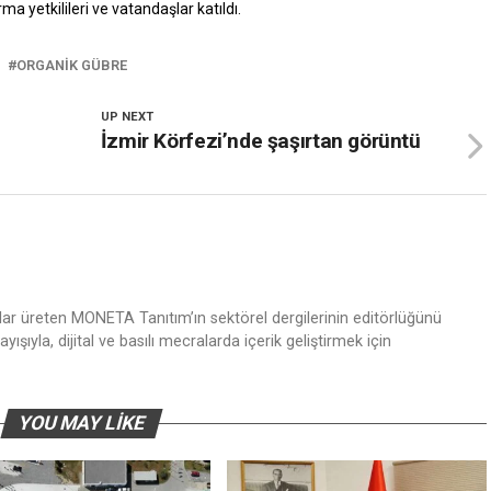
a yetkilileri ve vatandaşlar katıldı.
ORGANIK GÜBRE
UP NEXT
İzmir Körfezi’nde şaşırtan görüntü
nlar üreten MONETA Tanıtım’ın sektörel dergilerinin editörlüğünü
ışıyla, dijital ve basılı mecralarda içerik geliştirmek için
YOU MAY LIKE