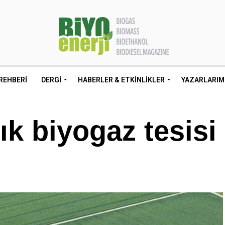
REHBERI
DERGI
HABERLER & ETKINLIKLER
YAZARLARIM
lık biyogaz tesisi