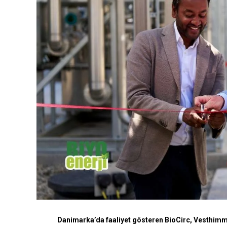
Danimarka’da faaliyet gösteren BioCirc, Vesthimm