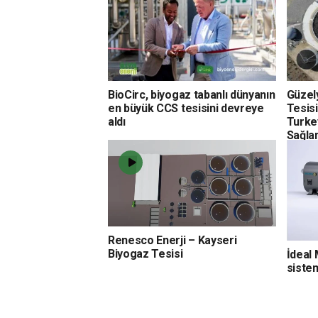
BioCirc, biyogaz tabanlı dünyanın
Güzely
en büyük CCS tesisini devreye
Tesisi
aldı
Turkey
Sağla
Renesco Enerji – Kayseri
Biyogaz Tesisi
İdeal
sistem