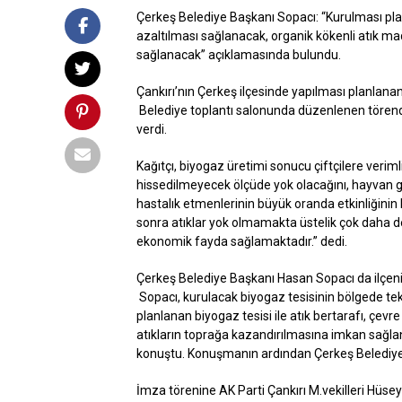
Çerkeş Belediye Başkanı Sopacı: “Kurulması planla
azaltılması sağlanacak, organik kökenli atık m
sağlanacak” açıklamasında bulundu.
Çankırı’nın Çerkeş ilçesinde yapılması planlanan
Belediye toplantı salonunda düzenlenen törende
verdi.
Kağıtçı, biyogaz üretimi sonucu çiftçilere veri
hissedilmeyecek ölçüde yok olacağını, hayvan gü
hastalık etmenlerinin büyük oranda etkinliğinin
sonra atıklar yok olmamakta üstelik çok daha de
ekonomik fayda sağlamaktadır.” dedi.
Çerkeş Belediye Başkanı Hasan Sopacı da ilçenin
Sopacı, kurulacak biyogaz tesisinin bölgede tek
planlanan biyogaz tesisi ile atık bertarafı, çevre
atıkların toprağa kazandırılmasına imkan sağlan
konuştu. Konuşmanın ardından Çerkeş Belediyes
İmza törenine AK Parti Çankırı M.vekilleri Hü