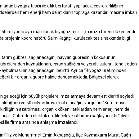
nan biyogaz tesisi ile atık bertarafı yapılacak, çevre kirliliğinin
addelerden hem enerji hem de atıkların toprağa kazandırılmasına imkan
 50 milyon liraya mal olacak biyogaz tesisi için imza töreni düzenlendi.
 projenin koordinatörü Saim Kağıtçı, kurulacak tesis hakkında bilgi
mli tarım gübresi sağlanacağını, hayvan gübresinin kokusunun
brelerinden kaynaklanan, insan sağlığını ve yeraltı sularını tehdit eden
 kaybolmasının sağlanacağını belirtti. Ayrıca “Biyogaz üretiminden
ğerli bir organik gübre haline dönüşmektedir. Bölgesel olarak
 geleceği için büyük projelere imza atmaya devam ettiklerini söyledi.
 olduğunu ve 50 milyon liraya mal olacağını vurguladı.”Kurulması
 kirliliğinin azaltılması, organik kökenli atıklardan hem enerji hem de
acak. Gübreden elektrik üretilecek ve istihdam sağlayacaktır.” diye
i ile firma arasında anlaşma imzalandı.
seyin Filiz ve Muhammet Emin Akbaşoğlu, İlçe Kaymakamı Murat Çağrı