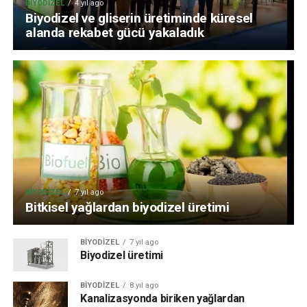
BIYODIZEL
4 yıl ago
Biyodizel ve gliserin üretiminde küresel
alanda rekabet gücü yakaladık
BIYODIZEL
7 yıl ago
Bitkisel yağlardan biyodizel üretimi
BIYODIZEL
7 yıl ago
Biyodizel üretimi
BIYODIZEL
8 yıl ago
Kanalizasyonda biriken yağlardan