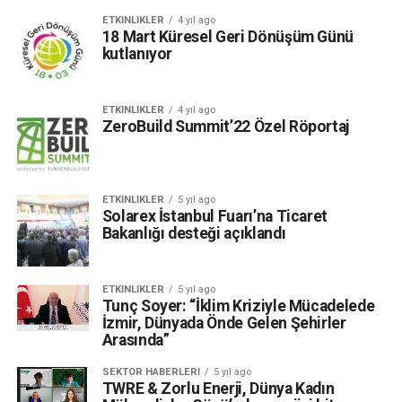
ETKINLIKLER
4 yıl ago
18 Mart Küresel Geri Dönüşüm Günü
kutlanıyor
ETKINLIKLER
4 yıl ago
ZeroBuild Summit’22 Özel Röportaj
ETKINLIKLER
5 yıl ago
Solarex İstanbul Fuarı’na Ticaret
Bakanlığı desteği açıklandı
ETKINLIKLER
5 yıl ago
Tunç Soyer: “İklim Kriziyle Mücadelede
İzmir, Dünyada Önde Gelen Şehirler
Arasında”
SEKTÖR HABERLERI
5 yıl ago
TWRE & Zorlu Enerji, Dünya Kadın