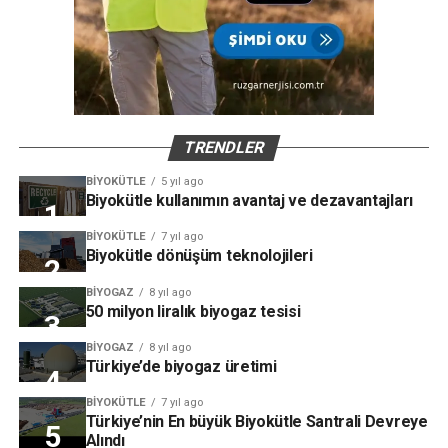
TRENDLER
BIYOKÜTLE
5 yıl ago
Biyokütle kullanımın avantaj ve dezavantajları
BIYOKÜTLE
7 yıl ago
Biyokütle dönüşüm teknolojileri
BIYOGAZ
8 yıl ago
50 milyon liralık biyogaz tesisi
BIYOGAZ
8 yıl ago
Türkiye’de biyogaz üretimi
BIYOKÜTLE
7 yıl ago
Türkiye’nin En büyük Biyokütle Santrali Devreye
Alındı