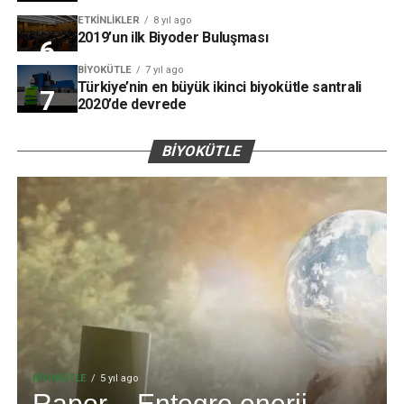
ETKINLIKLER
8 yıl ago
2019’un ilk Biyoder Buluşması
BIYOKÜTLE
7 yıl ago
Türkiye’nin en büyük ikinci biyokütle santrali
2020’de devrede
BIYOKÜTLE
BIYOKÜTLE
5 yıl ago
Rapor – Entegre enerji