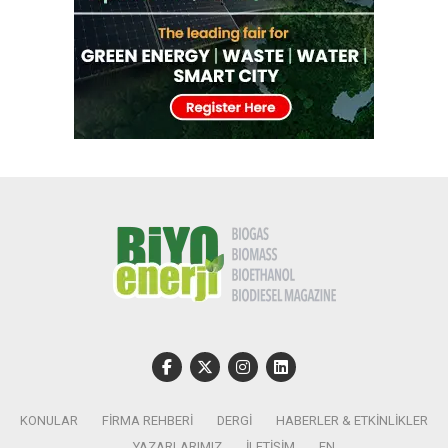
KONULAR
FIRMA REHBERI
DERGI
HABERLER & ETKINLIKLER
YAZARLARIMIZ
İLETIŞIM
EN