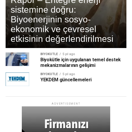
sistemine doğru:
Biyoenerjinin sosyo-
ekonomik ve çevresel
etkisinin değerlendirilmesi
BIYOKÜTLE
5 yıl ago
Biyokütle için uygulanan temel destek
mekanizmalarının gelişimi
BIYOKÜTLE
5 yıl ago
YEKDEM güncellemeleri
ADVERTISEMENT