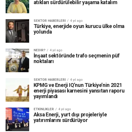
atıkları sürdürülebilir yaşama katalım
SEKTÖR HABERLERI
4 yıl ago
Türkiye, enerjide oyun kurucu ülke olma
yolunda
NEDIR?
4 yıl ago
İnşaat sektöründe trafo seçmenin püf
noktaları
SEKTÖR HABERLERI
4 yıl ago
KPMG ve Enerji IQ’nun Türkiye’nin 2021
enerji piyasası karnesini yansıtan raporu
yayımlandı
ETKINLIKLER
4 yıl ago
Aksa Enerji, yurt dışı projeleriyle
yatırımlarını sürdürüyor