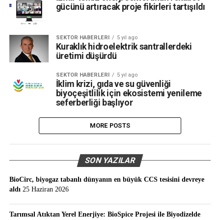
gücünü artıracak proje fikirleri tartışıldı
SEKTÖR HABERLERI
5 yıl ago
Kuraklık hidroelektrik santrallerdeki
üretimi düşürdü
SEKTÖR HABERLERI
5 yıl ago
İklim krizi, gıda ve su güvenliği
biyoçeşitlilik için ekosistemi yenileme
seferberliği başlıyor
MORE POSTS
SON YAZILAR
BioCirc, biyogaz tabanlı dünyanın en büyük CCS tesisini devreye
aldı
25 Haziran 2026
Tarımsal Atıktan Yerel Enerjiye: BioSpice Projesi ile Biyodizelde