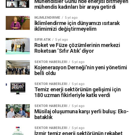
Mühendisler Günü’nde enerjisi bitmeyen
mühendis kadınları bir araya getirdi
IKLIMLENDIRME
5 yıl ago
İklimlendirme için dünyamızı ısıtarak
iklimimizi değiştirmeyelim
SIFIR ATIK
5 yıl ago
Roket ve Füze çözümlerinin merkezi
Roketsan ‘Sıfır Atık’ diyor
SEKTÖR HABERLERI
5 yıl ago
Kojenerasyon Derneği’nin yeni yönetimi
belli oldu
SEKTÖR HABERLERI
5 yıl ago
Temiz enerji sektörünün gelişimi için
180 uzman fikirleriyle katkı verdi
SEKTÖR HABERLERI
5 yıl ago
Müsilaj oluşumuna karşı yerli buluş: Eko-
bataklık
SEKTÖR HABERLERI
5 yıl ago
İzmir temiz enerji sektörünün rekabet