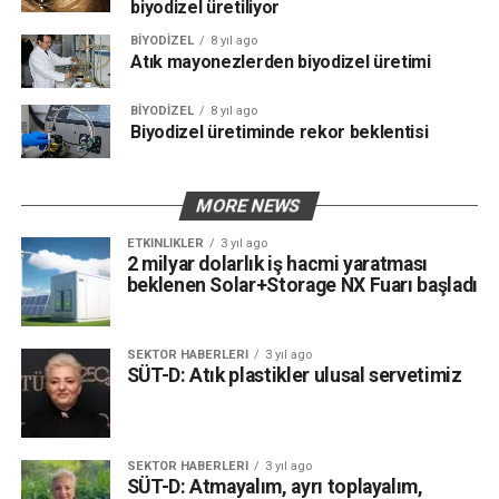
biyodizel üretiliyor
BIYODIZEL
8 yıl ago
Atık mayonezlerden biyodizel üretimi
BIYODIZEL
8 yıl ago
Biyodizel üretiminde rekor beklentisi
MORE NEWS
ETKINLIKLER
3 yıl ago
2 milyar dolarlık iş hacmi yaratması
beklenen Solar+Storage NX Fuarı başladı
SEKTÖR HABERLERI
3 yıl ago
SÜT-D: Atık plastikler ulusal servetimiz
SEKTÖR HABERLERI
3 yıl ago
SÜT-D: Atmayalım, ayrı toplayalım,