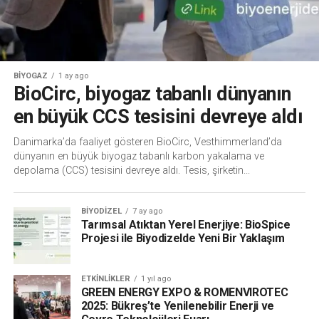
BIYOGAZ
1 ay ago
BioCirc, biyogaz tabanlı dünyanın
en büyük CCS tesisini devreye aldı
Danimarka’da faaliyet gösteren BioCirc, Vesthimmerland’da
dünyanın en büyük biyogaz tabanlı karbon yakalama ve
depolama (CCS) tesisini devreye aldı. Tesis, şirketin...
BIYODIZEL
7 ay ago
Tarımsal Atıktan Yerel Enerjiye: BioSpice
Projesi ile Biyodizelde Yeni Bir Yaklaşım
ETKINLIKLER
1 yıl ago
GREEN ENERGY EXPO & ROMENVIROTEC
2025: Bükreş’te Yenilenebilir Enerji ve