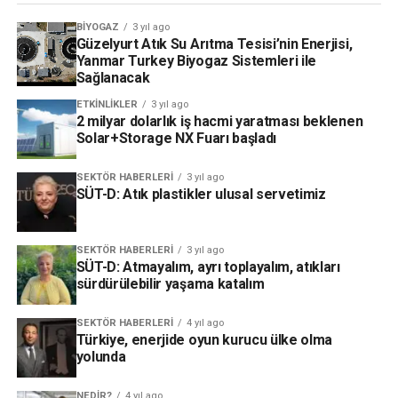
BIYOGAZ
3 yıl ago
Güzelyurt Atık Su Arıtma Tesisi’nin Enerjisi,
Yanmar Turkey Biyogaz Sistemleri ile
Sağlanacak
ETKINLIKLER
3 yıl ago
2 milyar dolarlık iş hacmi yaratması beklenen
Solar+Storage NX Fuarı başladı
SEKTÖR HABERLERI
3 yıl ago
SÜT-D: Atık plastikler ulusal servetimiz
SEKTÖR HABERLERI
3 yıl ago
SÜT-D: Atmayalım, ayrı toplayalım, atıkları
sürdürülebilir yaşama katalım
SEKTÖR HABERLERI
4 yıl ago
Türkiye, enerjide oyun kurucu ülke olma
yolunda
NEDIR?
4 yıl ago