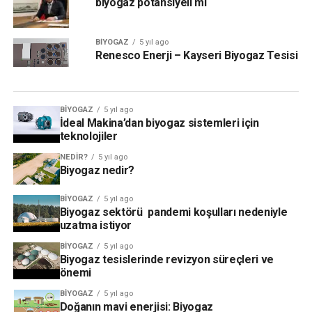
biyogaz potansiyeli mi
BIYOGAZ
5 yıl ago
Renesco Enerji – Kayseri Biyogaz Tesisi
BIYOGAZ
5 yıl ago
İdeal Makina’dan biyogaz sistemleri için
teknolojiler
NEDIR?
5 yıl ago
Biyogaz nedir?
BIYOGAZ
5 yıl ago
Biyogaz sektörü pandemi koşulları nedeniyle
uzatma istiyor
BIYOGAZ
5 yıl ago
Biyogaz tesislerinde revizyon süreçleri ve
önemi
BIYOGAZ
5 yıl ago
Doğanın mavi enerjisi: Biyogaz