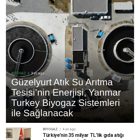
BIYOGAZ
3 yıl ago
Güzelyurt Atık Su Arıtma
Tesisi’nin Enerjisi, Yanmar
Turkey Biyogaz Sistemleri
ile Sağlanacak
BIYOGAZ
4 yıl ago
Türkiye’nin 35 milyar TL’lik gıda atığı