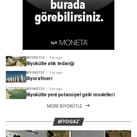
BIYOKÜTLE
5 yıl ago
Biyokütle atık tedariği
BIYOKÜTLE
5 yıl ago
Biyorafineri
BIYOKÜTLE
5 yıl ago
Biyokütle yeni potansiyel gelir modelleri
MORE BIYOKÜTLE
BIYOGAZ