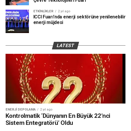
Çevre Teknolojileri Fuarı
ETKINLIKLER
2 yıl ago
ICCI Fuarı’nda enerji sektörüne yenilenebilir
enerji müjdesi
LATEST
ENERJI DEPOLAMA
2 yıl ago
Kontrolmatik ‘Dünyanın En Büyük 22’nci
Sistem Entegratörü’ Oldu