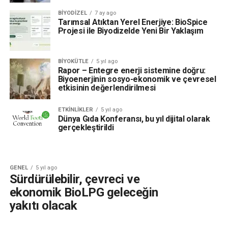
BIYODIZEL
7 ay ago
Tarımsal Atıktan Yerel Enerjiye: BioSpice
Projesi ile Biyodizelde Yeni Bir Yaklaşım
BIYOKÜTLE
5 yıl ago
Rapor – Entegre enerji sistemine doğru:
Biyoenerjinin sosyo-ekonomik ve çevresel
etkisinin değerlendirilmesi
ETKINLIKLER
5 yıl ago
Dünya Gıda Konferansı, bu yıl dijital olarak
gerçekleştirildi
GENEL
5 yıl ago
Sürdürülebilir, çevreci ve
ekonomik BioLPG geleceğin
yakıtı olacak