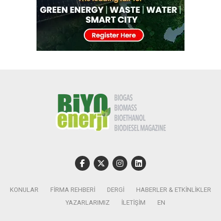
KONULAR
FIRMA REHBERI
DERGI
HABERLER & ETKINLIKLER
YAZARLARIMIZ
İLETIŞIM
EN