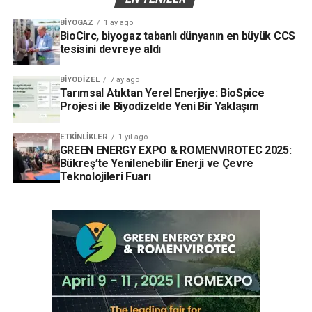
BIYOGAZ
1 ay ago
BioCirc, biyogaz tabanlı dünyanın en büyük CCS
tesisini devreye aldı
BIYODIZEL
7 ay ago
Tarımsal Atıktan Yerel Enerjiye: BioSpice
Projesi ile Biyodizelde Yeni Bir Yaklaşım
ETKINLIKLER
1 yıl ago
GREEN ENERGY EXPO & ROMENVIROTEC 2025:
Bükreş’te Yenilenebilir Enerji ve Çevre
Teknolojileri Fuarı