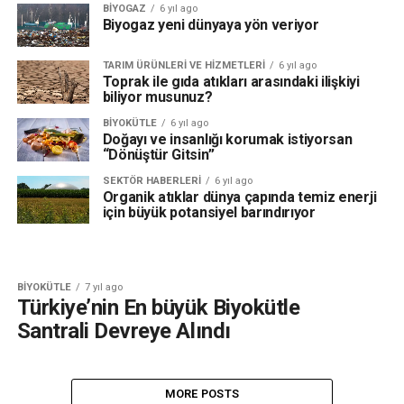
BIYOGAZ
6 yıl ago
Biyogaz yeni dünyaya yön veriyor
TARIM ÜRÜNLERI VE HIZMETLERI
6 yıl ago
Toprak ile gıda atıkları arasındaki ilişkiyi
biliyor musunuz?
BIYOKÜTLE
6 yıl ago
Doğayı ve insanlığı korumak istiyorsan
“Dönüştür Gitsin”
SEKTÖR HABERLERI
6 yıl ago
Organik atıklar dünya çapında temiz enerji
için büyük potansiyel barındırıyor
BIYOKÜTLE
7 yıl ago
Türkiye’nin En büyük Biyokütle
Santrali Devreye Alındı
MORE POSTS