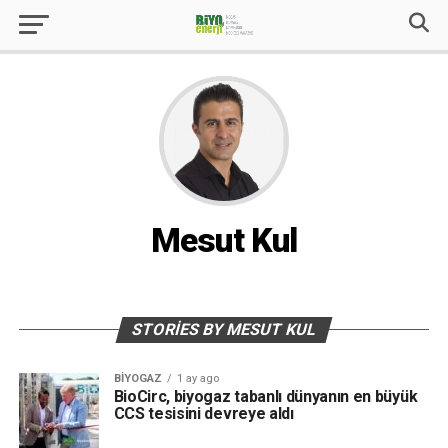
Mesut Kul
STORIES BY MESUT KUL
BIYOGAZ
1 ay ago
BioCirc, biyogaz tabanlı dünyanın en büyük
CCS tesisini devreye aldı