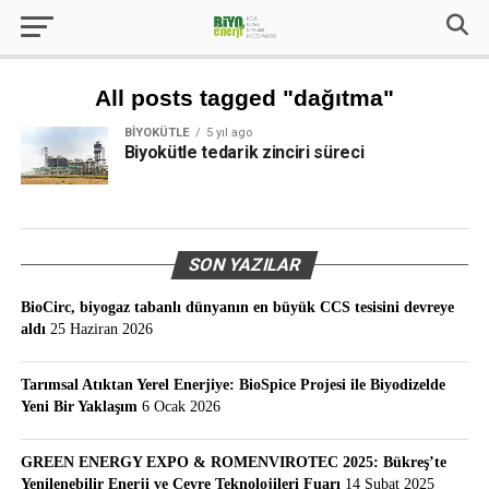
All posts tagged "dağıtma"
BIYOKÜTLE
5 yıl ago
Biyokütle tedarik zinciri süreci
SON YAZILAR
BioCirc, biyogaz tabanlı dünyanın en büyük CCS tesisini devreye
aldı
25 Haziran 2026
Tarımsal Atıktan Yerel Enerjiye: BioSpice Projesi ile Biyodizelde
Yeni Bir Yaklaşım
6 Ocak 2026
GREEN ENERGY EXPO & ROMENVIROTEC 2025: Bükreş’te
Yenilenebilir Enerji ve Çevre Teknolojileri Fuarı
14 Şubat 2025