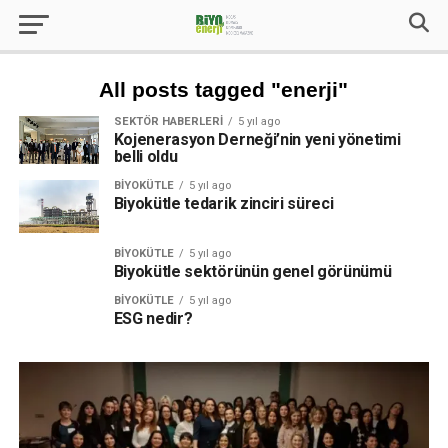
All posts tagged "enerji"
SEKTÖR HABERLERI
5 yıl ago
Kojenerasyon Derneği’nin yeni yönetimi
belli oldu
BIYOKÜTLE
5 yıl ago
Biyokütle tedarik zinciri süreci
BIYOKÜTLE
5 yıl ago
Biyokütle sektörünün genel görünümü
BIYOKÜTLE
5 yıl ago
ESG nedir?