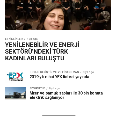
ETKINLIKLER
8 yıl ago
YENİLENEBİLİR VE ENERJİ
SEKTÖRÜ’NDEKİ TÜRK
KADINLARI BULUŞTU
PROJE GELIŞTIRME VE FINANSMAN
8 yıl ago
2019 yılı nihai YEK listesi yayında
BIYOKÜTLE
8 yıl ago
Mısır ve pamuk sapları ile 30 bin konuta
elektrik sağlanıyor