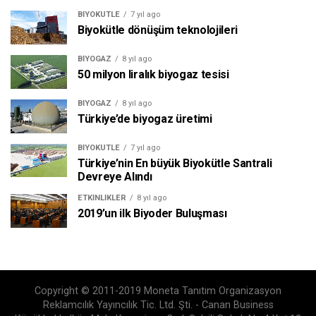
BIYOKÜTLE
7 yıl ago
Biyokütle dönüşüm teknolojileri
BIYOGAZ
8 yıl ago
50 milyon liralık biyogaz tesisi
BIYOGAZ
8 yıl ago
Türkiye’de biyogaz üretimi
BIYOKÜTLE
7 yıl ago
Türkiye’nin En büyük Biyokütle Santrali
Devreye Alındı
ETKINLIKLER
8 yıl ago
2019’un ilk Biyoder Buluşması
Copyright © 2011-2019 Moneta Tanıtım Organizasyon
Reklamcılık Yayıncılık Tic. Ltd. Şti. - Canan Business