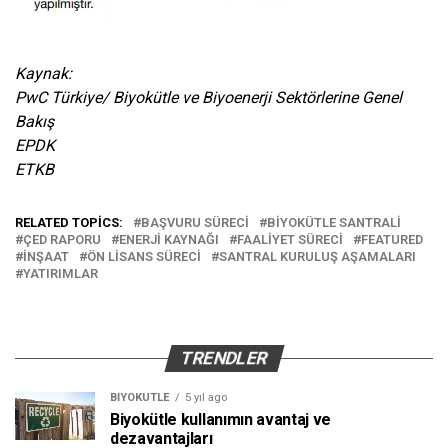
Kaynak:
PwC Türkiye/ Biyokütle ve Biyoenerji Sektörlerine Genel
Bakış
EPDK
ETKB
RELATED TOPICS:
BAŞVURU SÜRECI
BIYOKÜTLE SANTRALI
ÇED RAPORU
ENERJI KAYNAĞI
FAALIYET SÜRECI
FEATURED
INŞAAT
ÖN LISANS SÜRECI
SANTRAL KURULUŞ AŞAMALARI
YATIRIMLAR
TRENDLER
BIYOKÜTLE
5 yıl ago
Biyokütle kullanımın avantaj ve
dezavantajları