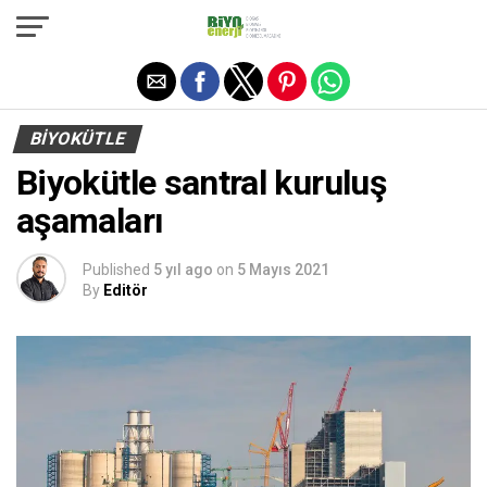
Exit mobile version
BIYOKÜTLE
Biyokütle santral kuruluş
aşamaları
Published
5 yıl ago
on
5 Mayıs 2021
By
Editör