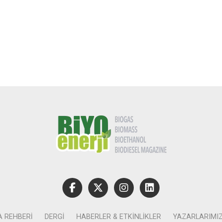
A REHBERI
DERGI
HABERLER & ETKINLIKLER
YAZARLARIMI