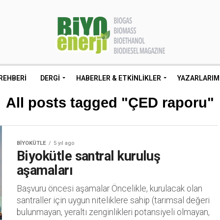
REHBERI
DERGI
HABERLER & ETKINLIKLER
YAZARLARIM
All posts tagged "ÇED raporu"
BIYOKÜTLE
5 yıl ago
Biyokütle santral kuruluş
aşamaları
Başvuru öncesi aşamalar Öncelikle, kurulacak olan
santraller için uygun niteliklere sahip (tarımsal değeri
bulunmayan, yeraltı zenginlikleri potansiyeli olmayan,