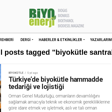
REHBERI
DERGI
HABERLER & ETKINLIKLER
YAZARLARIM
ll posts tagged "biyokütle santral
BIYOKÜTLE
5 yıl ago
Türkiye’de biyokütle hammadde
tedariği ve lojistiği
Orman Genel Müdürlüğü, ormanların devamlılığını
sağlamak amacıyla teknik ve ekonomik gerekliliklerine
göre idare etmek ve işletmek, aslı ve tali orman