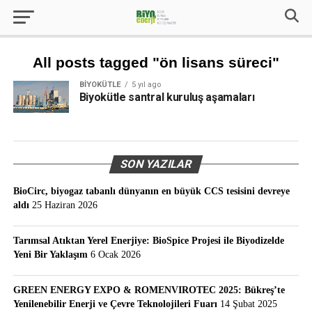
All posts tagged "ön lisans süreci"
BIYOKÜTLE
5 yıl ago
Biyokütle santral kuruluş aşamaları
SON YAZILAR
BioCirc, biyogaz tabanlı dünyanın en büyük CCS tesisini devreye
aldı
25 Haziran 2026
Tarımsal Atıktan Yerel Enerjiye: BioSpice Projesi ile Biyodizelde
Yeni Bir Yaklaşım
6 Ocak 2026
GREEN ENERGY EXPO & ROMENVIROTEC 2025: Bükreş’te
Yenilenebilir Enerji ve Çevre Teknolojileri Fuarı
14 Şubat 2025