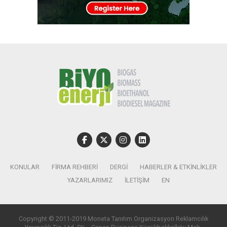
KONULAR
FIRMA REHBERI
DERGI
HABERLER & ETKINLIKLER
YAZARLARIMIZ
İLETIŞIM
EN
Copyright © 2011-2019 Moneta Tanıtım Organizasyon Reklamcılık