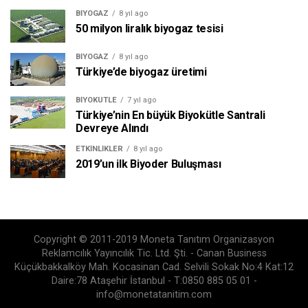
BIYOGAZ
8 yıl ago
50 milyon liralık biyogaz tesisi
BIYOGAZ
8 yıl ago
Türkiye’de biyogaz üretimi
BIYOKÜTLE
7 yıl ago
Türkiye’nin En büyük Biyokütle Santrali
Devreye Alındı
ETKINLIKLER
8 yıl ago
2019’un ilk Biyoder Buluşması
Copyright © 2011-2019 Moneta Tanıtım Organizasyon
Reklamcılık Yayıncılık Tic. Ltd. Şti. - Canan Business
Küçükbakkalköy Mah. Kocasinan Cad. Selvili Sokak No:4 Kat:12
Daire:78 Ataşehir İstanbul - T:0850 885 05 01 -
info@monetatanitim.com