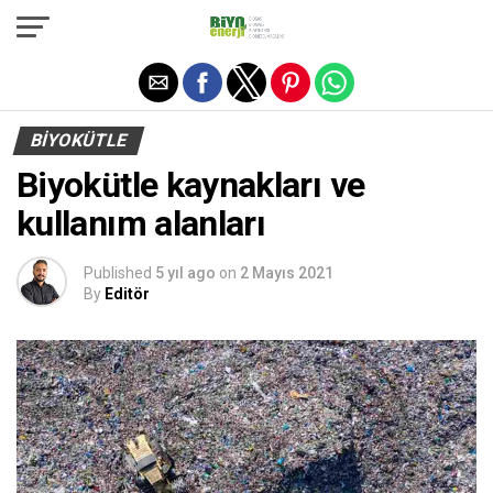
Exit mobile version
BIYOKÜTLE
Biyokütle kaynakları ve
kullanım alanları
Published
5 yıl ago
on
2 Mayıs 2021
By
Editör