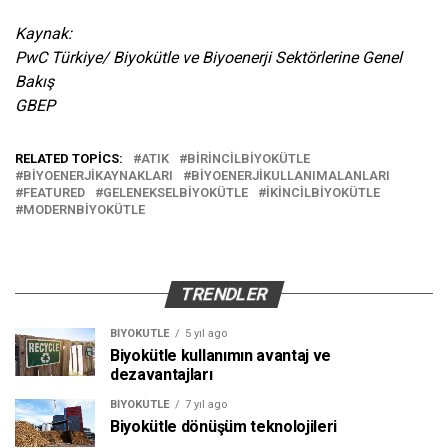
Kaynak:
PwC Türkiye/ Biyokütle ve Biyoenerji Sektörlerine Genel
Bakış
GBEP
RELATED TOPICS:
ATIK
BIRINCILBIYOKÜTLE
BIYOENERJIKAYNAKLARI
BIYOENERJIKULLANIMALANLARI
FEATURED
GELENEKSELBIYOKÜTLE
IKINCILBIYOKÜTLE
MODERNBIYOKÜTLE
TRENDLER
BIYOKÜTLE
5 yıl ago
Biyokütle kullanımın avantaj ve
dezavantajları
BIYOKÜTLE
7 yıl ago
Biyokütle dönüşüm teknolojileri