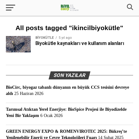
All posts tagged "ikincilbiyokütle"
BIYOKÜTLE
5 yıl ago
Biyokütle kaynakları ve kullanım alanları
SON YAZILAR
BioCirc, biyogaz tabanlı dünyanın en büyük CCS tesisini devreye
aldı
25 Haziran 2026
Tarımsal Atıktan Yerel Enerjiye: BioSpice Projesi ile Biyodizelde
Yeni Bir Yaklaşım
6 Ocak 2026
GREEN ENERGY EXPO & ROMENVIROTEC 2025: Bükreş’te
Yenilenebilir Enerji ve Çevre Teknolojileri Fuarı
14 Şubat 2025