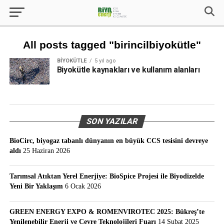
All posts tagged "birincilbiyokütle"
BIYOKÜTLE
5 yıl ago
Biyokütle kaynakları ve kullanım alanları
SON YAZILAR
BioCirc, biyogaz tabanlı dünyanın en büyük CCS tesisini devreye
aldı
25 Haziran 2026
Tarımsal Atıktan Yerel Enerjiye: BioSpice Projesi ile Biyodizelde
Yeni Bir Yaklaşım
6 Ocak 2026
GREEN ENERGY EXPO & ROMENVIROTEC 2025: Bükreş’te
Yenilenebilir Enerji ve Çevre Teknolojileri Fuarı
14 Şubat 2025