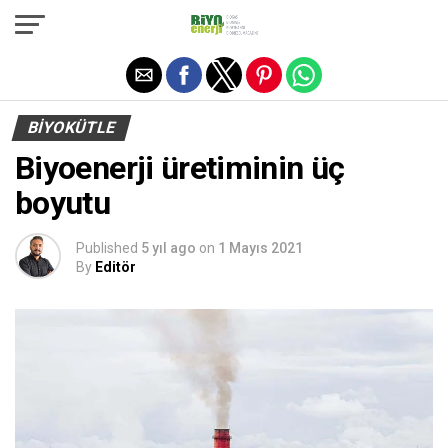
Exit mobile version
BIYOKÜTLE
Biyoenerji üretiminin üç
boyutu
Published
5 yıl ago
on
1 Mayıs 2021
By
Editör