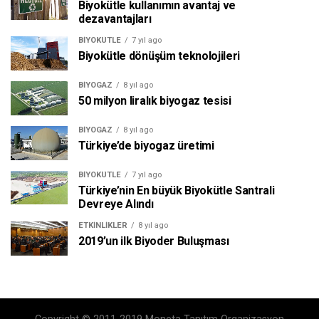
Biyokütle kullanımın avantaj ve
dezavantajları
BIYOKÜTLE
7 yıl ago
Biyokütle dönüşüm teknolojileri
BIYOGAZ
8 yıl ago
50 milyon liralık biyogaz tesisi
BIYOGAZ
8 yıl ago
Türkiye’de biyogaz üretimi
BIYOKÜTLE
7 yıl ago
Türkiye’nin En büyük Biyokütle Santrali
Devreye Alındı
ETKINLIKLER
8 yıl ago
2019’un ilk Biyoder Buluşması