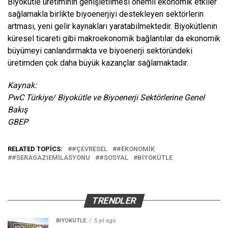
Biyokütle üretiminin genişletilmesi önemli ekonomik etkiler
sağlamakla birlikte biyoenerjiyi destekleyen sektörlerin
artması, yeni gelir kaynakları yaratabilmektedir. Biyokütlenin
küresel ticareti gibi makroekonomik bağlantılar da ekonomik
büyümeyi canlandırmakta ve biyoenerji sektöründeki
üretimden çok daha büyük kazançlar sağlamaktadır.
Kaynak:
PwC Türkiye/ Biyokütle ve Biyoenerji Sektörlerine Genel
Bakış
GBEP
RELATED TOPICS:
#ÇEVRESEL
#EKONOMIK
#SERAGAZIEMILASYONU
#SOSYAL
BIYOKÜTLE
TRENDLER
BIYOKÜTLE
5 yıl ago