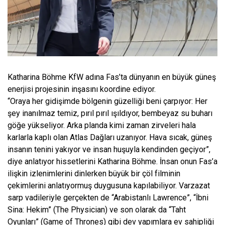
Katharina Böhme KfW adına Fas’ta dünyanın en büyük güneş
enerjisi projesinin inşasını koordine ediyor.
“Oraya her gidişimde bölgenin güzelliği beni çarpıyor: Her
şey inanılmaz temiz, pırıl pırıl ışıldıyor, bembeyaz su buharı
göğe yükseliyor. Arka planda kimi zaman zirveleri hala
karlarla kaplı olan Atlas Dağları uzanıyor. Hava sıcak, güneş
insanın tenini yakıyor ve insan huşuyla kendinden geçiyor”,
diye anlatıyor hissetlerini Katharina Böhme. İnsan onun Fas’a
ilişkin izlenimlerini dinlerken büyük bir çöl filminin
çekimlerini anlatıyormuş duygusuna kapılabiliyor. Varzazat
sarp vadileriyle gerçekten de “Arabistanlı Lawrence”, “İbni
Sina: Hekim” (The Physician) ve son olarak da “Taht
Oyunları” (Game of Thrones) gibi dev yapımlara ev sahipliği