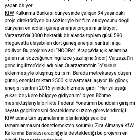
yapan bir yer.
KfW
Kalkınma Bankası bünyesinde çalışan 34 yaşındaki
proje direktörüyse bu sözleriyle bir film stüdyosunu değil
dünyanın en iddialı güneş enerjisi projesini anlatıyor:
Varzazat’da 3000 hektarlık bir alanda toplam gücü 580
megawatta ulaşabilen dört güneş enerjisi santrali inşa
ediliyor. Bu projenin adı “NOORo”. Arapça’da ışık anlamına
gelen nur sözcüğünün İngilizce yazılışına (noor) Varzazat’ın
gene İngilizce’deki adı olan Ouarzazate’nin “o”sunun
eklenmesiyle oluşmuş bu isim. Burada metrekareye düşen
güneş enerjisi miktarı 2500 kilowattsaati aşıyor. İlk güneş
enerjisi santrali 2016 yılında hizmete girdi. “Her yıl aşağı
yukarı beş kere bölgeye gidiyorum” diyen Böhme
meslektaşlarıyla birlikte Federal Yönetimin bu iddialı girişimi
hayata geçirilmesini desteklemek üzere görevlendirdiği
KfW adına tüm aşamalarının planlandığı şekilde
tamamlanmasını denetlemekten sorumlu. Zira Almanya KfW
Kalkınma Bankası aracılığıyla desteklediği bu projenin en