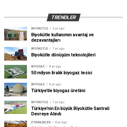
TRENDLER
BIYOKÜTLE
5 yıl ago
Biyokütle kullanımın avantaj ve
dezavantajları
BIYOKÜTLE
7 yıl ago
Biyokütle dönüşüm teknolojileri
BIYOGAZ
8 yıl ago
50 milyon liralık biyogaz tesisi
BIYOGAZ
8 yıl ago
Türkiye’de biyogaz üretimi
BIYOKÜTLE
7 yıl ago
Türkiye’nin En büyük Biyokütle Santrali
Devreye Alındı
ETKINLIKLER
8 yıl ago