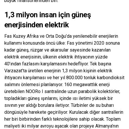
büyük finansörlerinden biri.
1,3 milyon insan için güneş
enerjisinden elektrik
Fas Kuzey Afrika ve Orta Doğu’da yenilenebilir enerjilerin
kullanımı konusunda öncü ülke: Fas yönetimi 2020 sonuna
kadar güneş, rüzgar ve akarsular sayesinde kazanılan
elektrik enerjisinin, ülkenin elektrik ihtiyacının yüzde
40’ından fazlasını karşılamasını hedefliyor. Tek başına
Varzazat’ta üretilen enerjinin 1,3 milyon kişinin elektrik
ihtiyacını karşılaması ve her yıl 800.000 tonluk karbondioksit
salımını önlemesi planlanıyor. 160 megawattlık enerji
üretebilen NOORo I santralinde uzun parabolik kolektörler,
topladıkları güneş ışınlarını, içinde ısı iletimi yüksek bir
sıvının yer aldığı borulara iletiyor. Türbinler de su buharı
döngüsüyle harekete geçiriliyor. Kurulacak diğer santrallerin
her biri birbirinden farklı teknolojilere sahip olacak. Toplam
maliyeti iki milyar avroyu aşacak olan projeye Almanya’nın