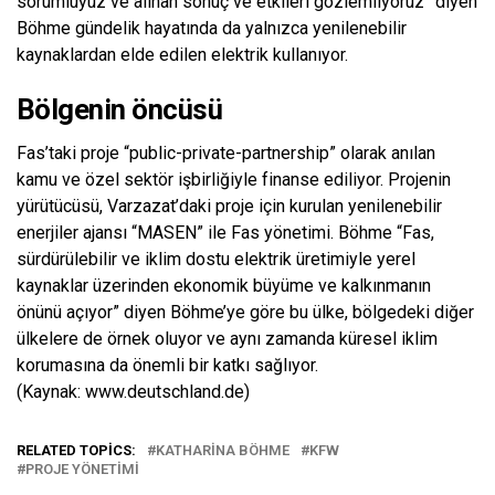
sorumluyuz ve alınan sonuç ve etkileri gözlemliyoruz” diyen
Böhme gündelik hayatında da yalnızca yenilenebilir
kaynaklardan elde edilen elektrik kullanıyor.
Bölgenin öncüsü
Fas’taki proje “public-private-partnership” olarak anılan
kamu ve özel sektör işbirliğiyle finanse ediliyor. Projenin
yürütücüsü, Varzazat’daki proje için kurulan yenilenebilir
enerjiler ajansı “MASEN” ile Fas yönetimi. Böhme “Fas,
sürdürülebilir ve iklim dostu elektrik üretimiyle yerel
kaynaklar üzerinden ekonomik büyüme ve kalkınmanın
önünü açıyor” diyen Böhme’ye göre bu ülke, bölgedeki diğer
ülkelere de örnek oluyor ve aynı zamanda küresel iklim
korumasına da önemli bir katkı sağlıyor.
(Kaynak: www.deutschland.de)
RELATED TOPICS:
KATHARINA BÖHME
KFW
PROJE YÖNETIMI