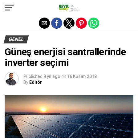
Exit mobile version
GENEL
Güneş enerjisi santrallerinde
inverter seçimi
Published
8 yıl ago
on
16 Kasım 2018
By
Editör