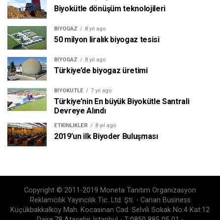
Biyokütle dönüşüm teknolojileri
BIYOGAZ
8 yıl ago
50 milyon liralık biyogaz tesisi
BIYOGAZ
8 yıl ago
Türkiye’de biyogaz üretimi
BIYOKÜTLE
7 yıl ago
Türkiye’nin En büyük Biyokütle Santrali
Devreye Alındı
ETKINLIKLER
8 yıl ago
2019’un ilk Biyoder Buluşması
Copyright © 2011-2019 Moneta Tanıtım Organizasyon
Reklamcılık Yayıncılık Tic. Ltd. Şti. - Canan Business
Küçükbakkalköy Mah. Kocasinan Cad. Selvili Sokak No:4 Kat:12
Daire:78 Ataşehir İstanbul - T:0850 885 05 01 -