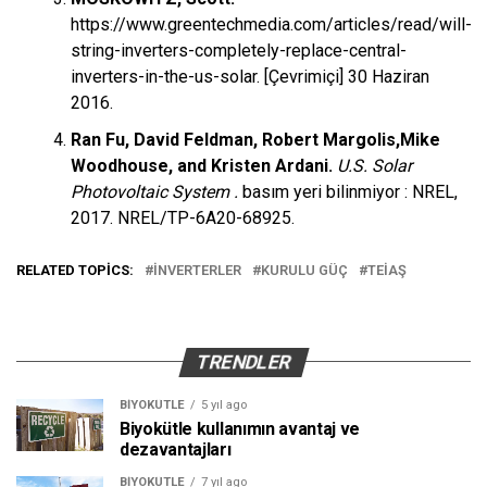
https://www.greentechmedia.com/articles/read/will-
string-inverters-completely-replace-central-
inverters-in-the-us-solar. [Çevrimiçi] 30 Haziran
2016.
Ran Fu, David Feldman, Robert Margolis,Mike
Woodhouse, and Kristen Ardani.
U.S. Solar
Photovoltaic System .
basım yeri bilinmiyor : NREL,
2017. NREL/TP-6A20-68925.
RELATED TOPICS:
İNVERTERLER
KURULU GÜÇ
TEİAŞ
TRENDLER
BIYOKÜTLE
5 yıl ago
Biyokütle kullanımın avantaj ve
dezavantajları
BIYOKÜTLE
7 yıl ago