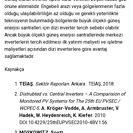
önüne alınmalıdır. Engebeli arazi veya gölgelenmenin fazla
olduğu, ulaşılabilirliliğin az olduğu ve gerekli yeterlilikte
teknisyenin bulunmadığı bölgelerde büyük ölçekli güneş
enerjisi santralleri için dizi inverter tercih sebebi olabilir.
Ancak büyük ölçekli güneş enerjisi santrallerinde merkezi
inverterlerin tercih edilmesi ilk yatırım maliyeti ve işletme
maliyetleri açısından dizi inverterlere göre avantaj
sağlamaktadır.
Kaynakça
TEİAŞ.
Sektör Raporları.
Ankara : TEİAŞ, 2018.
Distrubted vs. Central Inverters – A Comparision of
Monitored PV Systems for The 25th EU PVSEC /
WCPEC-5.
A. Kröger-Vodde, A. Armbruster, V.
Hadek, W. Heydenreich, K. Kiefer.
2010.
DOI:10.4229/25thEUPVSEC2010-4BV.1.56.
MOSKOWITZ, Scott.