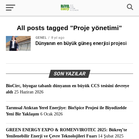
All posts tagged "Proje yönetimi"
GENEL
8 yıl ago
Dünyanın en büyük güneş enerjisi projesi
SON YAZILAR
BioCirc, biyogaz tabanlı dünyanın en büyük CCS tesisini devreye
aldı
25 Haziran 2026
Tarımsal Atıktan Yerel Enerjiye: BioSpice Projesi ile Biyodizelde
Yeni Bir Yaklaşım
6 Ocak 2026
GREEN ENERGY EXPO & ROMENVIROTEC 2025: Bükreş’te
Yenilenebilir Enerji ve Çevre Teknolojileri Fuarı
14 Şubat 2025