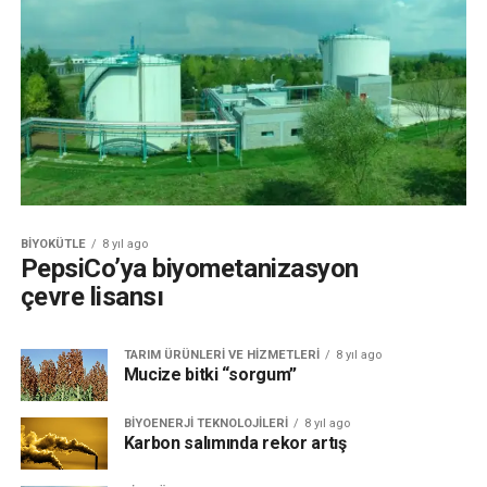
BIYOKÜTLE
8 yıl ago
PepsiCo’ya biyometanizasyon
çevre lisansı
TARIM ÜRÜNLERI VE HIZMETLERI
8 yıl ago
Mucize bitki “sorgum”
BIYOENERJI TEKNOLOJILERI
8 yıl ago
Karbon salımında rekor artış