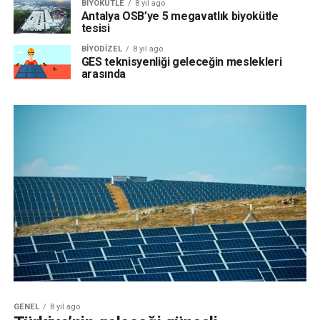
BIYOKÜTLE
8 yıl ago
Antalya OSB’ye 5 megavatlık biyokütle
tesisi
BIYODIZEL
8 yıl ago
GES teknisyenliği geleceğin meslekleri
arasında
GENEL
8 yıl ago