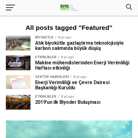
All posts tagged "Featured"
BIYOKÜTLE
8 yıl ago
Atık biyokütle gazlaştırma teknolojisiyle
karbon salımında büyük düşüş
ETKINLIKLER
8 yıl ago
Makine mühendislerinden Enerji Verimliliği
Haftası etkinliği
SEKTÖR HABERLERI
8 yıl ago
Enerji Verimliliği ve Çevre Dairesi
Başkanlığı Kuruldu
ETKINLIKLER
8 yıl ago
2019’un ilk Biyoder Buluşması