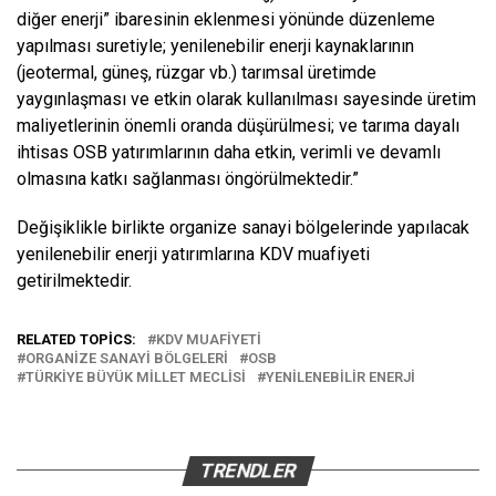
diğer enerji” ibaresinin eklenmesi yönünde düzenleme
yapılması suretiyle; yenilenebilir enerji kaynaklarının
(jeotermal, güneş, rüzgar vb.) tarımsal üretimde
yaygınlaşması ve etkin olarak kullanılması sayesinde üretim
maliyetlerinin önemli oranda düşürülmesi; ve tarıma dayalı
ihtisas OSB yatırımlarının daha etkin, verimli ve devamlı
olmasına katkı sağlanması öngörülmektedir.”
Değişiklikle birlikte organize sanayi bölgelerinde yapılacak
yenilenebilir enerji yatırımlarına KDV muafiyeti
getirilmektedir.
RELATED TOPICS:
KDV MUAFIYETI
ORGANIZE SANAYI BÖLGELERI
OSB
TÜRKIYE BÜYÜK MILLET MECLISI
YENILENEBILIR ENERJI
TRENDLER