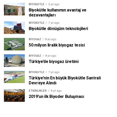
BIYOKÜTLE
5 yıl ago
Biyokütle kullanımın avantaj ve
dezavantajları
BIYOKÜTLE
7 yıl ago
Biyokütle dönüşüm teknolojileri
BIYOGAZ
8 yıl ago
50 milyon liralık biyogaz tesisi
BIYOGAZ
8 yıl ago
Türkiye’de biyogaz üretimi
BIYOKÜTLE
7 yıl ago
Türkiye’nin En büyük Biyokütle Santrali
Devreye Alındı
ETKINLIKLER
8 yıl ago
2019’un ilk Biyoder Buluşması