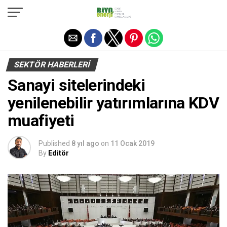
Exit mobile version
SEKTÖR HABERLERI
Sanayi sitelerindeki
yenilenebilir yatırımlarına KDV
muafiyeti
Published
8 yıl ago
on
11 Ocak 2019
By
Editör