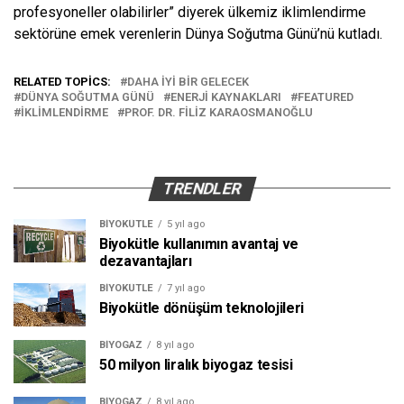
profesyoneller olabilirler” diyerek ülkemiz iklimlendirme
sektörüne emek verenlerin
Dünya Soğutma Günü’nü kutladı.
RELATED TOPICS:
DAHA IYI BIR GELECEK
DÜNYA SOĞUTMA GÜNÜ
ENERJI KAYNAKLARI
FEATURED
İKLIMLENDIRME
PROF. DR. FILIZ KARAOSMANOĞLU
TRENDLER
BIYOKÜTLE
5 yıl ago
Biyokütle kullanımın avantaj ve
dezavantajları
BIYOKÜTLE
7 yıl ago
Biyokütle dönüşüm teknolojileri
BIYOGAZ
8 yıl ago
50 milyon liralık biyogaz tesisi
BIYOGAZ
8 yıl ago