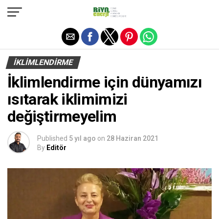
Exit mobile version
IKLIMLENDIRME
İklimlendirme için dünyamızı
ısıtarak iklimimizi
değiştirmeyelim
Published
5 yıl ago
on
28 Haziran 2021
By
Editör