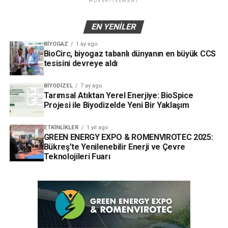
ADVERTISEMENT
EN YENILER
BIYOGAZ
1 ay ago
BioCirc, biyogaz tabanlı dünyanın en büyük CCS
tesisini devreye aldı
BIYODIZEL
7 ay ago
Tarımsal Atıktan Yerel Enerjiye: BioSpice
Projesi ile Biyodizelde Yeni Bir Yaklaşım
ETKINLIKLER
1 yıl ago
GREEN ENERGY EXPO & ROMENVIROTEC 2025:
Bükreş’te Yenilenebilir Enerji ve Çevre
Teknolojileri Fuarı