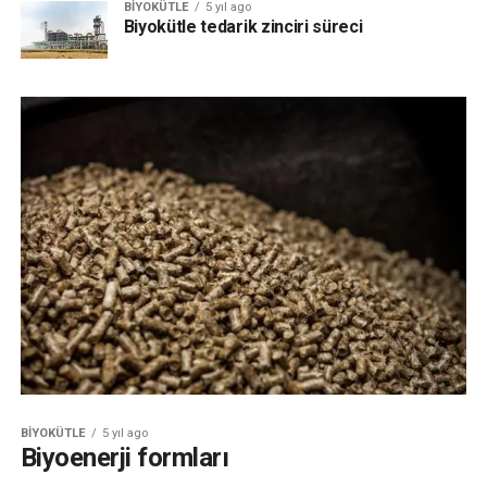
BIYOKÜTLE
5 yıl ago
Biyokütle tedarik zinciri süreci
BIYOKÜTLE
5 yıl ago
Biyoenerji formları