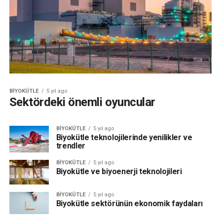
BIYOKÜTLE
5 yıl ago
Sektördeki önemli oyuncular
BIYOKÜTLE
5 yıl ago
Biyokütle teknolojilerinde yenilikler ve
trendler
BIYOKÜTLE
5 yıl ago
Biyokütle ve biyoenerji teknolojileri
BIYOKÜTLE
5 yıl ago
Biyokütle sektörünün ekonomik faydaları