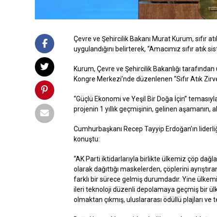
Çevre ve Şehircilik Bakanı Murat Kurum, sıfır a
uygulandığını belirterek, “Amacımız sıfır atık si
Kurum, Çevre ve Şehircilik Bakanlığı tarafından
Kongre Merkezi’nde düzenlenen “Sıfır Atık Zirves
“Güçlü Ekonomi ve Yeşil Bir Doğa İçin” temasıy
projenin 1 yıllık geçmişinin, gelinen aşamanın, a
Cumhurbaşkanı Recep Tayyip Erdoğan’ın liderli
konuştu:
“AK Parti iktidarlarıyla birlikte ülkemiz çöp da
olarak dağıttığı maskelerden, çöplerini ayrıştır
farklı bir sürece gelmiş durumdadır. Yine ülkemi
ileri teknoloji düzenli depolamaya geçmiş bir ülk
olmaktan çıkmış, uluslararası ödüllü plajları ve 