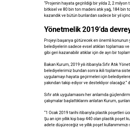
“Projenin hayata geçirildiği bir yılda 2, 2 milyon 
bitkisel ve 80 bin ton madeni atık yağ, 184 bin
kazandık ve bütün bunlardan sadece bir yıl için
Yönetmelik 2019’da devrey
Projeyi başarıya götürecek en önemli konunun 
belediyelerin sadece evsel atıkları toplaması v
gibi geri kazanabilir atıklar için de ayrı bir topl
Bakan Kurum, 2019 yılı itibarıyla Sıfır Atık Yö
belediyelerimiz bundan sonra ikili toplama sist
uygulamayı hayata geçirmeleri için belediyelere
yakından takip ediyor ve destekliyor olacağız.” d
Sıfır atık uygulamasını her anlamda güçlendirm
çalışmalar başlattıklarını anlatan Kurum, şunları
“1 Ocak 2019 tarihi itibarıyla plastik poşetleri ü
Şu an için yıllık kişi başı 440 olan plastik poşet k
adete düşüreceğiz ve yıllık poşet kullanımımızı 