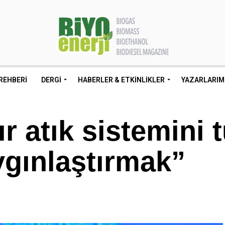
REHBERI
DERGI
HABERLER & ETKINLIKLER
YAZARLARIM
r atık sistemini 
ygınlaştırmak”