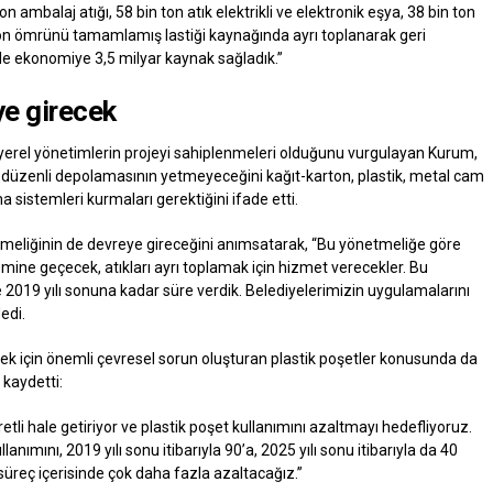
ton ambalaj atığı, 58 bin ton atık elektrikli ve elektronik eşya, 38 bin ton
 ton ömrünü tamamlamış lastiği kaynağında ayrı toplanarak geri
de ekonomiye 3,5 milyar kaynak sağladık.”
e girecek
yerel yönetimlerin projeyi sahiplenmeleri olduğunu vurgulayan Kurum,
e düzenli depolamasının yetmeyeceğini kağıt-karton, plastik, metal cam
ama sistemleri kurmaları gerektiğini ifade etti.
netmeliğinin de devreye gireceğini anımsatarak, “Bu yönetmeliğe göre
emine geçecek, atıkları ayrı toplamak için hizmet verecekler. Bu
 2019 yılı sonuna kadar süre verdik. Belediyelerimizin uygulamalarını
edi.
ek için önemli çevresel sorun oluşturan plastik poşetler konusunda da
 kaydetti:
cretli hale getiriyor ve plastik poşet kullanımını azaltmayı hedefliyoruz.
ullanımını, 2019 yılı sonu itibarıyla 90’a, 2025 yılı sonu itibarıyla da 40
süreç içerisinde çok daha fazla azaltacağız.”