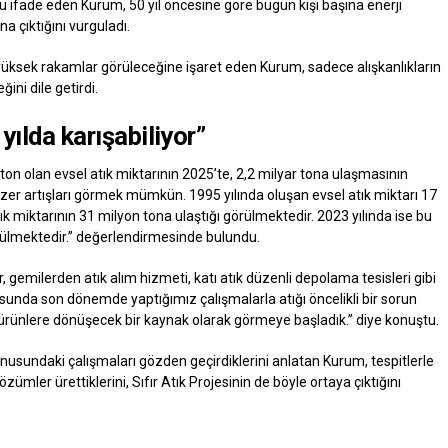
ifade eden Kurum, 50 yıl öncesine göre bugün kişi başına enerji
a çıktığını vurguladı.
yüksek rakamlar görüleceğine işaret eden Kurum, sadece alışkanlıkların
ini dile getirdi.
ılda karışabiliyor”
ton olan evsel atık miktarının 2025’te, 2,2 milyar tona ulaşmasının
er artışları görmek mümkün. 1995 yılında oluşan evsel atık miktarı 17
ık miktarının 31 milyon tona ulaştığı görülmektedir. 2023 yılında ise bu
rülmektedir.” değerlendirmesinde bulundu.
r, gemilerden atık alım hizmeti, katı atık düzenli depolama tesisleri gibi
sunda son dönemde yaptığımız çalışmalarla atığı öncelikli bir sorun
ürünlere dönüşecek bir kaynak olarak görmeye başladık.” diye konuştu.
onusundaki çalışmaları gözden geçirdiklerini anlatan Kurum, tespitlerle
ümler ürettiklerini, Sıfır Atık Projesinin de böyle ortaya çıktığını