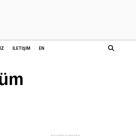
IZ
İLETIŞIM
EN
tüm