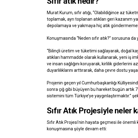
Sıfır atık nedir?
Murat Kurum, sıfır atığı, “Olabildiğince az tüke
toplamak, ayrı toplanan atıkları geri kazanım 
depolamaya ve yakmaya hiç atık göndermemek.”
Konuşmasında “Neden sıfır atık?” sorusuna da y
“Bilinçli üretim ve tüketimi sağlayarak, doğal 
atıkları hammadde olarak kullanarak, yeni iş im
ve insan sağlığını koruyarak, kirlilik giderlerini
duyarlılıklarını arttırarak, daha çevre dostu ya
Projenin geçen yıl Cumhurbaşkanlığı Külliyesin
sonra çığ gibi büyüyen bu hareket bugün artık 7
sistemini tüm Türkiye’ye yaygınlaştırmaktır.” şe
Sıfır Atık Projesiyle neler 
Sıfır Atık Projesi’nin hayata geçmesi ile önemli
konuşmasına şöyle devam etti: