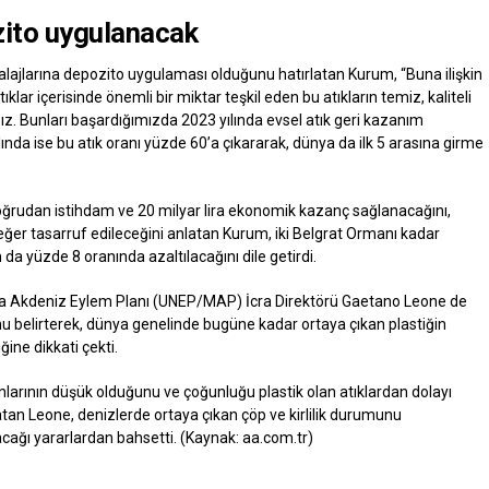
zito uygulanacak
alajlarına depozito uygulaması olduğunu hatırlatan Kurum, “Buna ilişkin
klar içerisinde önemli bir miktar teşkil eden bu atıkların temiz, kaliteli
ğız. Bunları başardığımızda 2023 yılında evsel atık geri kazanım
lında ise bu atık oranı yüzde 60’a çıkararak, dünya da ilk 5 arasına girme
oğrudan istihdam ve 20 milyar lira ekonomik kazanç sağlanacağını,
eşdeğer tasarruf edileceğini anlatan Kurum, iki Belgrat Ormanı kadar
 da yüzde 8 oranında azaltılacağını dile getirdi.
ına Akdeniz Eylem Planı (UNEP/MAP) İcra Direktörü Gaetano Leone de
unu belirterek, dünya genelinde bugüne kadar ortaya çıkan plastiğin
ne dikkati çekti.
larının düşük olduğunu ve çoğunluğu plastik olan atıklardan dolayı
latan Leone, denizlerde ortaya çıkan çöp ve kirlilik durumunu
ağı yararlardan bahsetti. (Kaynak: aa.com.tr)