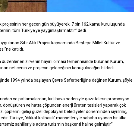
tık projesinin her geçen gün büyüyerek, 7 bin 162 kamu kuruluşunda
stemini tüm Türkiye’ye yaygınlaştırmaktır.” dedi.
 uygulanan Sıfır Atık Projesi kapsamında Beştepe Millet Kültür ve
i”ne katıldı.
la düzenlenen zirvenin hayırlı olması temennisinde bulunan Kurum,
lınan neticenin ve projenin geleceğinin konuşulacağını bildirdi.
ğinde 1994 yılında başlayan Çevre Seferberliğine değinen Kurum, şöyle
ğlarından ve patlamalardan, kirli hava nedeniyle gazetelerin promosyon
an, dönüştüren ve hatta çöpünden enerji üreten tesisleri yaparak çok
z, çöplerini gelişi güzel depolayan belediyeler döneminden sıyrılmış,
edir. Türkiye, ‘dikkat kolibasili’ manşetleriyle sabaha uyanan bir ülke
tertemiz sahilleriyle adeta turizmin başkenti haline gelmiştir.”