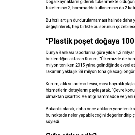
Doğal kaynakların giderek tükenmekte olduğunu 
tüketiminin 3, hammadde kullanımının da 2 katın
Bu hızlı artışın durdurulamaması halinde daha 
değiştirilerek, hep birlikte bu sorunun çözebileceğ
“Plastik poşet doğaya 100 y
Dünya Bankası raporlarına göre yılda 1,3 milyar 
beklendiğini aktaran Kurum, “Ülkemizde de benz
milyon ton iken 2015 yılına gelindiğinde evsel at
rakamın yaklaşık 38 milyon tona çıkacağı öngö
Kurum, atık su arıtma tesisi, mavi bayraklı plajla
hizmetlerin detaylarını paylaşarak, “Çevre konu
olmaktan çıkarttık. Ve atığı hammadde ve yeni 
Bakanlık olarak, daha önce atıkların yönetimi k
bu noktada neler yapabileceğini değerlendirip çöz
söyledi.