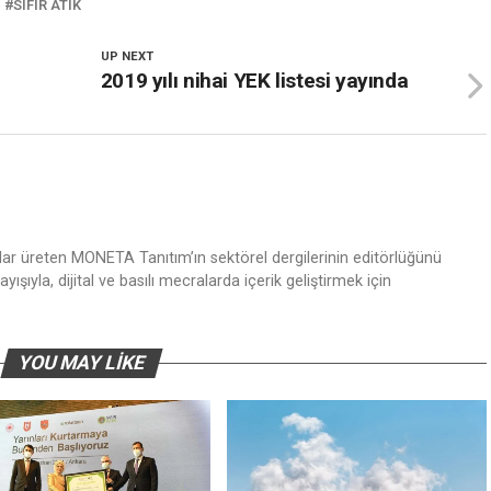
SIFIR ATIK
UP NEXT
2019 yılı nihai YEK listesi yayında
nlar üreten MONETA Tanıtım’ın sektörel dergilerinin editörlüğünü
ışıyla, dijital ve basılı mecralarda içerik geliştirmek için
YOU MAY LIKE