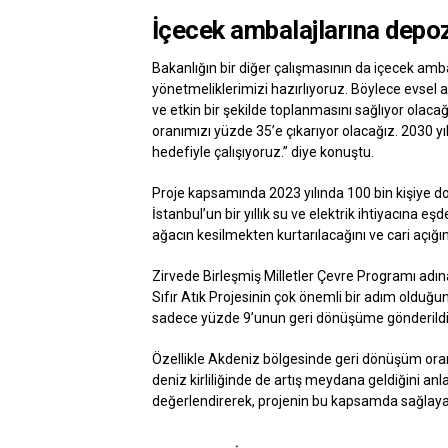
İçecek ambalajlarına depo
Bakanlığın bir diğer çalışmasının da içecek amb
yönetmeliklerimizi hazırlıyoruz. Böylece evsel atı
ve etkin bir şekilde toplanmasını sağlıyor olaca
oranımızı yüzde 35’e çıkarıyor olacağız. 2030 yı
hedefiyle çalışıyoruz.” diye konuştu.
Proje kapsamında 2023 yılında 100 bin kişiye d
İstanbul’un bir yıllık su ve elektrik ihtiyacına 
ağacın kesilmekten kurtarılacağını ve cari açığın
Zirvede Birleşmiş Milletler Çevre Programı ad
Sıfır Atık Projesinin çok önemli bir adım olduğ
sadece yüzde 9’unun geri dönüşüme gönderildiği
Özellikle Akdeniz bölgesinde geri dönüşüm oran
deniz kirliliğinde de artış meydana geldiğini an
değerlendirerek, projenin bu kapsamda sağlayac