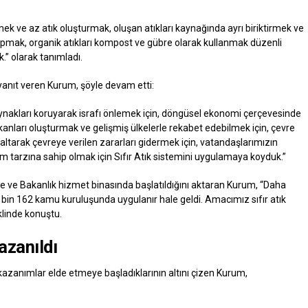
tmek ve az atık oluşturmak, oluşan atıkları kaynağında ayrı biriktirmek ve
yapmak, organik atıkları kompost ve gübre olarak kullanmak düzenli
 olarak tanımladı.
anıt veren Kurum, şöyle devam etti:
kaynakları koruyarak israfı önlemek için, döngüsel ekonomi çerçevesinde
kanları oluşturmak ve gelişmiş ülkelerle rekabet edebilmek için, çevre
 azaltarak çevreye verilen zararları gidermek için, vatandaşlarımızın
şam tarzına sahip olmak için Sıfır Atık sistemini uygulamaya koyduk.”
de ve Bakanlık hizmet binasında başlatıldığını aktaran Kurum, “Daha
 bin 162 kamu kuruluşunda uygulanır hale geldi. Amacımız sıfır atık
klinde konuştu.
kazanıldı
 kazanımlar elde etmeye başladıklarının altını çizen Kurum,