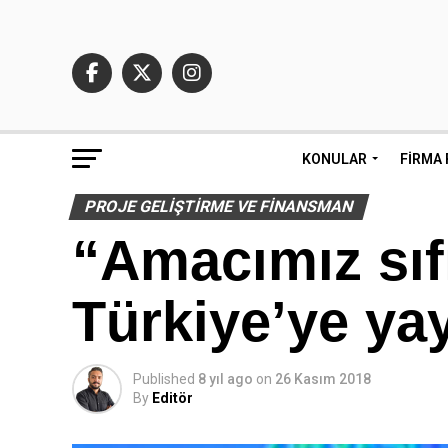
KONULAR
FIRMA 
PROJE GELIŞTIRME VE FINANSMAN
“Amacımız sıfı
Türkiye’ye ya
Published
8 yıl ago
on
26 Kasım 2018
By
Editör