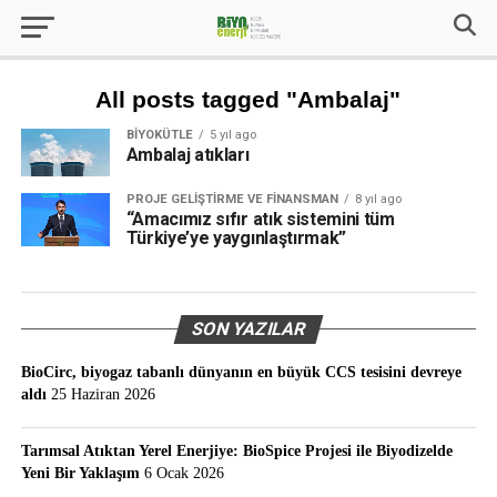
All posts tagged "Ambalaj"
BIYOKÜTLE
5 yıl ago
Ambalaj atıkları
PROJE GELIŞTIRME VE FINANSMAN
8 yıl ago
“Amacımız sıfır atık sistemini tüm
Türkiye’ye yaygınlaştırmak”
SON YAZILAR
BioCirc, biyogaz tabanlı dünyanın en büyük CCS tesisini devreye
aldı
25 Haziran 2026
Tarımsal Atıktan Yerel Enerjiye: BioSpice Projesi ile Biyodizelde
Yeni Bir Yaklaşım
6 Ocak 2026