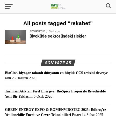
All posts tagged "rekabet"
BIYOKÜTLE
5 yıl ago
Biyokütle sektöründeki riskler
SON YAZILAR
BioCirc, biyogaz tabanlı dünyanın en büyük CCS tesisini devreye
aldı
25 Haziran 2026
Tarımsal Atıktan Yerel Enerjiye: BioSpice Projesi ile Biyodizelde
Yeni Bir Yaklaşım
6 Ocak 2026
GREEN ENERGY EXPO & ROMENVIROTEC 2025: Bükreş’te
Yenilenebilir Enerji ve Çevre Teknolojileri Fuarı
14 Şubat 2025