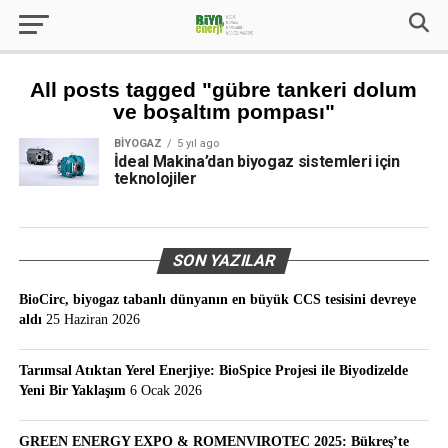
All posts tagged "gübre tankeri dolum
ve boşaltım pompası"
BIYOGAZ
5 yıl ago
İdeal Makina’dan biyogaz sistemleri için
teknolojiler
SON YAZILAR
BioCirc, biyogaz tabanlı dünyanın en büyük CCS tesisini devreye
aldı
25 Haziran 2026
Tarımsal Atıktan Yerel Enerjiye: BioSpice Projesi ile Biyodizelde
Yeni Bir Yaklaşım
6 Ocak 2026
GREEN ENERGY EXPO & ROMENVIROTEC 2025: Bükreş’te