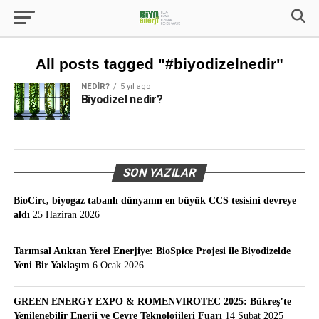
All posts tagged "#biyodizelnedir"
NEDIR?
5 yıl ago
Biyodizel nedir?
SON YAZILAR
BioCirc, biyogaz tabanlı dünyanın en büyük CCS tesisini devreye
aldı
25 Haziran 2026
Tarımsal Atıktan Yerel Enerjiye: BioSpice Projesi ile Biyodizelde
Yeni Bir Yaklaşım
6 Ocak 2026
GREEN ENERGY EXPO & ROMENVIROTEC 2025: Bükreş’te
Yenilenebilir Enerji ve Çevre Teknolojileri Fuarı
14 Şubat 2025