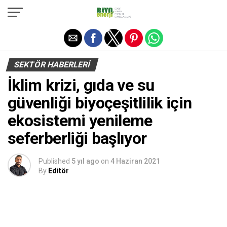
Exit mobile version
SEKTÖR HABERLERI
İklim krizi, gıda ve su
güvenliği biyoçeşitlilik için
ekosistemi yenileme
seferberliği başlıyor
Published
5 yıl ago
on
4 Haziran 2021
By
Editör