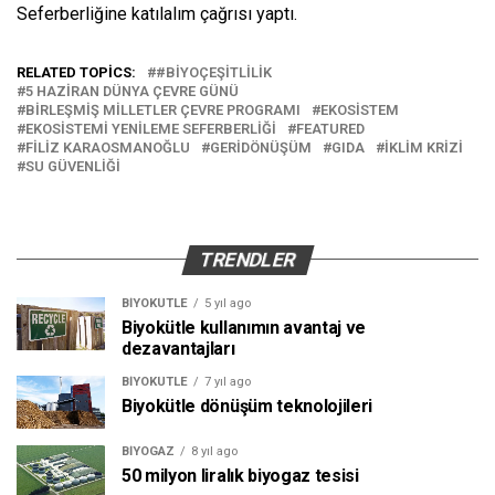
Seferberliğine
katılalım çağrısı yaptı.
RELATED TOPICS:
#BIYOÇEŞITLILIK
5 HAZIRAN DÜNYA ÇEVRE GÜNÜ
BIRLEŞMIŞ MILLETLER ÇEVRE PROGRAMI
EKOSISTEM
EKOSISTEMI YENILEME SEFERBERLIĞI
FEATURED
FILIZ KARAOSMANOĞLU
GERIDÖNÜŞÜM
GIDA
İKLIM KRIZI
SU GÜVENLIĞI
TRENDLER
BIYOKÜTLE
5 yıl ago
Biyokütle kullanımın avantaj ve
dezavantajları
BIYOKÜTLE
7 yıl ago
Biyokütle dönüşüm teknolojileri
BIYOGAZ
8 yıl ago
50 milyon liralık biyogaz tesisi