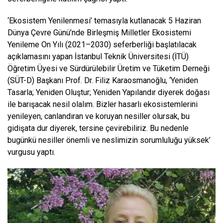
‘Ekosistem Yenilenmesi’ temasıyla kutlanacak 5 Haziran
Dünya Çevre Günü’nde Birleşmiş Milletler
Ekosistemi
Yenileme On Yılı (2021–2030) seferberliği başlatılacak
açıklamasını yapan
İstanbul Teknik Üniversitesi (İTÜ)
Öğretim Üyesi
ve
Sürdürülebilir Üretim ve Tüketim Derneği
(SÜT-D) Başkanı Prof. Dr. Filiz Karaosmanoğlu
, ‘Yeniden
Tasarla; Yeniden Oluştur; Yeniden Yapılandır diyerek doğası
ile barışacak nesil olalım.
Bizler hasarlı ekosistemlerini
yenileyen, canlandıran ve koruyan nesiller olursak, b
u
gidişata dur diyerek, tersine çevirebiliriz. Bu nedenle
bugünkü nesiller önemli ve neslimizin sorumluluğu yüksek’
vurgusu yaptı.