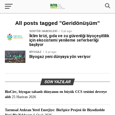
All posts tagged "Geridönüşüm"
SEKTÖR HABERLERI
5 yıl ago
İklim krizi, gıda ve su güvenliği biyoçeşitlilik
için ekosistemi yenileme seferberliği
başlıyor
BIYOGAZ
6 yıl ago
Biyogaz yeni dünyaya yön veriyor
SON YAZILAR
BioCirc, biyogaz tabanlı dünyanın en büyük CCS tesisini devreye
aldı
25 Haziran 2026
Tarımsal Atıktan Yerel Enerjiye: BioSpice Projesi ile Biyodizelde