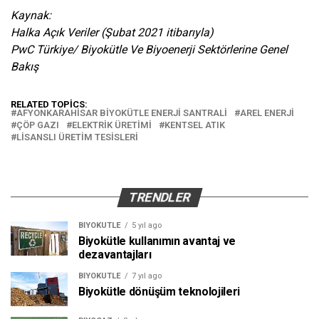
Kaynak:
Halka Açık Veriler (Şubat 2021 itibarıyla)
PwC Türkiye/ Biyokütle Ve Biyoenerji Sektörlerine Genel
Bakış
RELATED TOPICS:
AFYONKARAHISAR BIYOKÜTLE ENERJI SANTRALI
AREL ENERJI
ÇÖP GAZI
ELEKTRIK ÜRETIMI
KENTSEL ATIK
LISANSLI ÜRETIM TESISLERI
TRENDLER
BIYOKÜTLE
5 yıl ago
Biyokütle kullanımın avantaj ve
dezavantajları
BIYOKÜTLE
7 yıl ago
Biyokütle dönüşüm teknolojileri