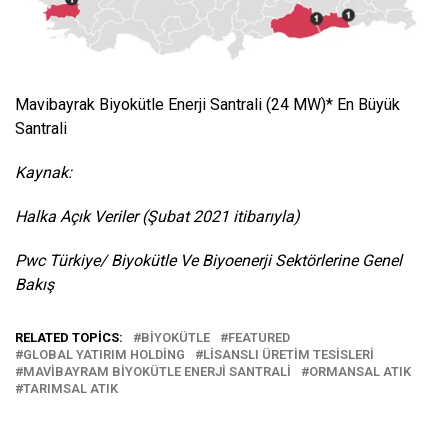
Mavibayrak Biyokütle Enerji Santrali (24 MW)* En Büyük
Santrali
Kaynak:
Halka Açık Veriler (Şubat 2021 itibarıyla)
Pwc Türkiye/ Biyokütle Ve Biyoenerji Sektörlerine Genel
Bakış
RELATED TOPICS:
BIYOKÜTLE
FEATURED
GLOBAL YATIRIM HOLDING
LISANSLI ÜRETIM TESISLERI
MAVIBAYRAM BIYOKÜTLE ENERJI SANTRALI
ORMANSAL ATIK
TARIMSAL ATIK