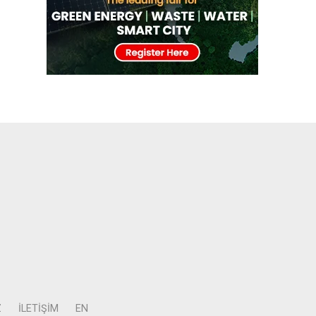
Z
İLETIŞIM
EN