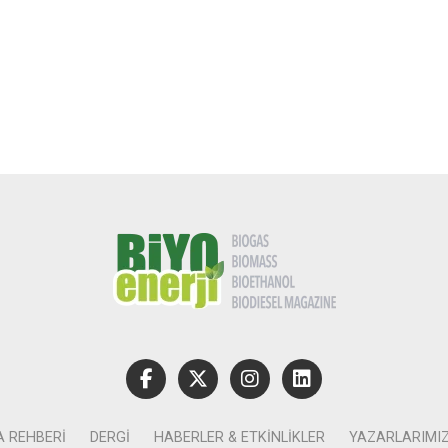
A REHBERI
DERGI
HABERLER & ETKINLIKLER
YAZARLARIMI