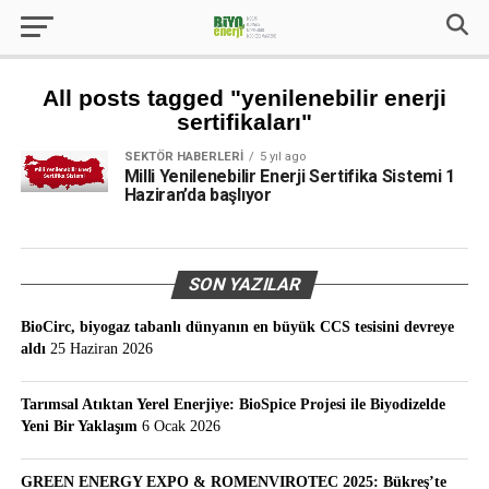
All posts tagged "yenilenebilir enerji
sertifikaları"
SEKTÖR HABERLERI
5 yıl ago
Milli Yenilenebilir Enerji Sertifika Sistemi 1
Haziran’da başlıyor
SON YAZILAR
BioCirc, biyogaz tabanlı dünyanın en büyük CCS tesisini devreye
aldı
25 Haziran 2026
Tarımsal Atıktan Yerel Enerjiye: BioSpice Projesi ile Biyodizelde
Yeni Bir Yaklaşım
6 Ocak 2026
GREEN ENERGY EXPO & ROMENVIROTEC 2025: Bükreş’te