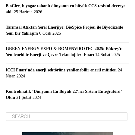
BioCirc, biyogaz tabanlı dünyanın en büyük CCS tesisini devreye
aldı
25 Haziran 2026
Tarımsal Atıktan Yerel Enerjiye: BioSpice Projesi ile Biyodizelde
Yeni Bir Yaklaşım
6 Ocak 2026
GREEN ENERGY EXPO & ROMENVIROTEC 2025: Bükreş’te
Yenilenebilir Enerji ve Çevre Teknolojileri Fuarı
14 Şubat 2025
ICCI Fuarı’nda enerji sektörüne yenilenebilir enerji müjdesi
24
Nisan 2024
Kontrolmatik ‘Dünyanın En Büyük 22’nci Sistem Entegratörü’
Oldu
21 Şubat 2024