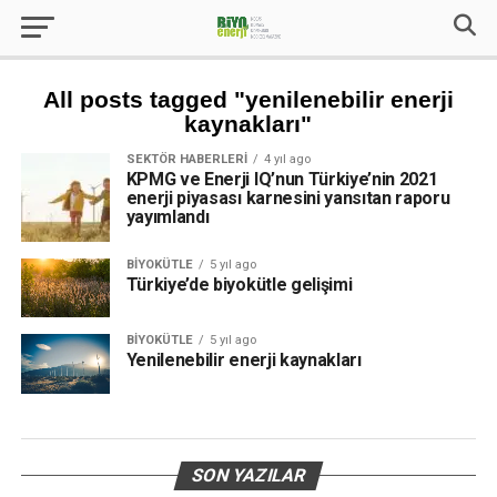
All posts tagged "yenilenebilir enerji
kaynakları"
SEKTÖR HABERLERI
4 yıl ago
KPMG ve Enerji IQ’nun Türkiye’nin 2021
enerji piyasası karnesini yansıtan raporu
yayımlandı
BIYOKÜTLE
5 yıl ago
Türkiye’de biyokütle gelişimi
BIYOKÜTLE
5 yıl ago
Yenilenebilir enerji kaynakları
SON YAZILAR