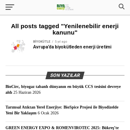
All posts tagged "Yenilenebilir enerji
kanunu"
BIYOKÜTLE
5 yıl ago
Avrupa’da biyokütleden enerji üretimi
SON YAZILAR
BioCirc, biyogaz tabanlı dünyanın en büyük CCS tesisini devreye
aldı
25 Haziran 2026
Tarımsal Atıktan Yerel Enerjiye: BioSpice Projesi ile Biyodizelde
Yeni Bir Yaklaşım
6 Ocak 2026
GREEN ENERGY EXPO & ROMENVIROTEC 2025: Bükreş’te