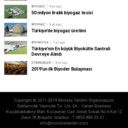
BIYOGAZ
8 yıl ago
50 milyon liralık biyogaz tesisi
BIYOGAZ
8 yıl ago
Türkiye’de biyogaz üretimi
BIYOKÜTLE
7 yıl ago
Türkiye’nin En büyük Biyokütle Santrali
Devreye Alındı
ETKINLIKLER
8 yıl ago
2019’un ilk Biyoder Buluşması
Copyright © 2011-2019 Moneta Tanıtım Organizasyon
Reklamcılık Yayıncılık Tic. Ltd. Şti. - Canan Business
Küçükbakkalköy Mah. Kocasinan Cad. Selvili Sokak No:4 Kat:12
Daire:78 Ataşehir İstanbul - T:0850 885 05 01 -
info@monetatanitim.com