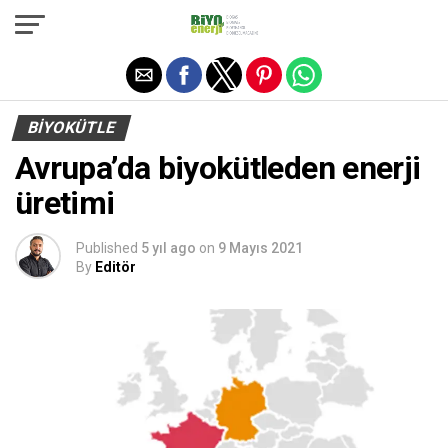
Exit mobile version
BIYOKÜTLE
Avrupa’da biyokütleden enerji
üretimi
Published
5 yıl ago
on
9 Mayıs 2021
By
Editör