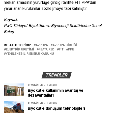
mekanizmasının yürürlüğe girdiği tarihte FIT PPA’dan
yararlanan kurulumlar sözleşmeye tabi kalmıştır.
Kaynak:
PwC Türkiye/ Biyokütle ve Biyoenerji Sektörlerine Genel
Bakış
RELATED TOPICS:
AVRUPA
AVRUPA BIRLIĞI
ELEKTRIK ÜRETIMI
FEATURED
FIT
PPE
YENILENEBILIR ENERJI KANUNU
TRENDLER
BIYOKÜTLE
5 yıl ago
Biyokütle kullanımın avantaj ve
dezavantajları
BIYOKÜTLE
7 yıl ago
Biyokütle dönüşüm teknolojileri