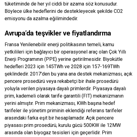
tüketiminde de her yıl ciddi bir azama söz konusudur.
Böylece ülke hedeflerini de destekleyecek şekilde CO2
emisyonu da azalma eğilimindedir.
Avrupa’da teşvikler ve fiyatlandırma
Fransa Yenilenebilir enerji politikasının temeli, kamu
yetkilileri için bağlayıcı bir operasyonel araç olan Çok Yıllı
Enerji Programının (PPE) yerine getirilmesidir. Biyokütle
hedefleri 2023 için 145TWh ve 2028 için 157-169TWh
şeklindedir. 2017’den bu yana ana destek mekanizması, açık
pencere prosedürü veya rekabetçi bir ihale prosedürü
yoluyla verilen piyasaya dayalı primlerdir. Piyasaya dayalı
prim, kademeli olarak tarife garantili (FIT) mekanizmanın
yerini almıştır. Prim mekanizması, KWh başına hedef
tarifeler ile yönetim priminin eklendiği referans tarifeler
arasındaki farka eşit bir hesaplamadır. Açık pencere
piyasası prim prosedürü, kurulu gücü 500KW ile 12MW
arasında olan biyogaz tesisleri için geçerlidir. Prim