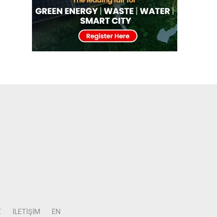
Z
İLETIŞIM
EN