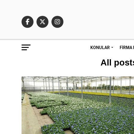
KONULAR
FIRMA 
All post