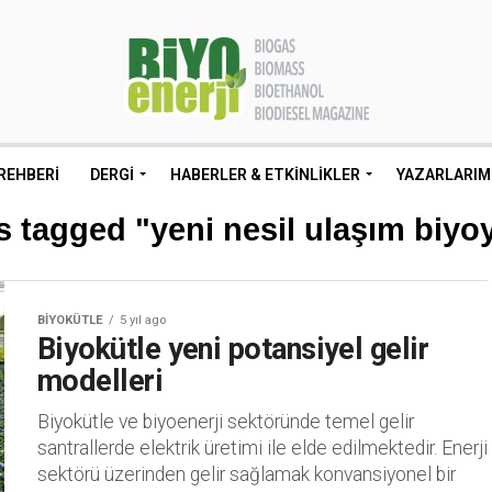
REHBERI
DERGI
HABERLER & ETKINLIKLER
YAZARLARIM
s tagged "yeni nesil ulaşım biyoy
BIYOKÜTLE
5 yıl ago
Biyokütle yeni potansiyel gelir
modelleri
Biyokütle ve biyoenerji sektöründe temel gelir
santrallerde elektrik üretimi ile elde edilmektedir. Enerji
sektörü üzerinden gelir sağlamak konvansiyonel bir