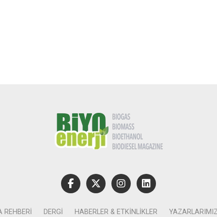
A REHBERI
DERGI
HABERLER & ETKINLIKLER
YAZARLARIMI