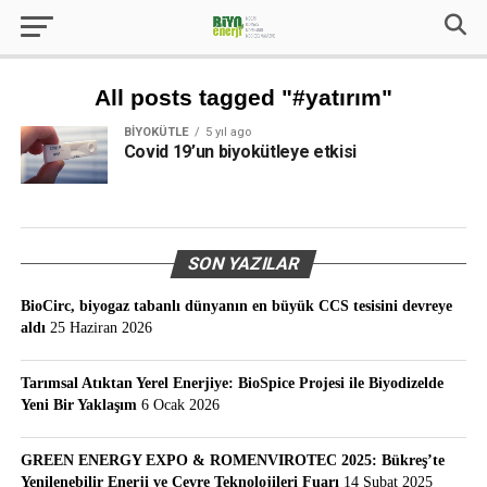
All posts tagged "#yatırım"
BIYOKÜTLE
5 yıl ago
Covid 19’un biyokütleye etkisi
SON YAZILAR
BioCirc, biyogaz tabanlı dünyanın en büyük CCS tesisini devreye
aldı
25 Haziran 2026
Tarımsal Atıktan Yerel Enerjiye: BioSpice Projesi ile Biyodizelde
Yeni Bir Yaklaşım
6 Ocak 2026
GREEN ENERGY EXPO & ROMENVIROTEC 2025: Bükreş’te
Yenilenebilir Enerji ve Çevre Teknolojileri Fuarı
14 Şubat 2025