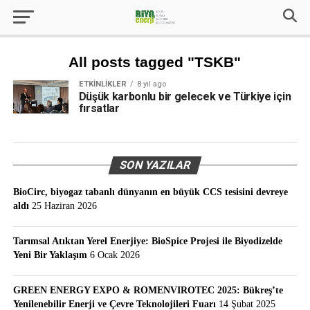
All posts tagged "TSKB"
ETKINLIKLER
8 yıl ago
Düşük karbonlu bir gelecek ve Türkiye için
fırsatlar
SON YAZILAR
BioCirc, biyogaz tabanlı dünyanın en büyük CCS tesisini devreye
aldı
25 Haziran 2026
Tarımsal Atıktan Yerel Enerjiye: BioSpice Projesi ile Biyodizelde
Yeni Bir Yaklaşım
6 Ocak 2026
GREEN ENERGY EXPO & ROMENVIROTEC 2025: Bükreş’te
Yenilenebilir Enerji ve Çevre Teknolojileri Fuarı
14 Şubat 2025