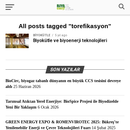
All posts tagged "torefikasyon"
BIYOKÜTLE
5 yıl ago
Biyokütle ve biyoenerji teknolojileri
SON YAZILAR
BioCirc, biyogaz tabanlı dünyanın en büyük CCS tesisini devreye
aldı
25 Haziran 2026
Tarımsal Atıktan Yerel Enerjiye: BioSpice Projesi ile Biyodizelde
Yeni Bir Yaklaşım
6 Ocak 2026
GREEN ENERGY EXPO & ROMENVIROTEC 2025: Bükreş’te
Yenilenebilir Enerji ve Çevre Teknolojileri Fuarı
14 Şubat 2025