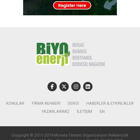
KONULAR
FIRMA REHBERI
DERGI
HABERLER & ETKINLIKLER
YAZARLARIMIZ
İLETIŞIM
EN
Copyright © 2011-2019 Moneta Tanıtım Organizasyon Reklamcılık