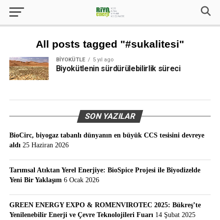
All posts tagged "#sukalitesi"
BIYOKÜTLE
5 yıl ago
Biyokütlenin sürdürülebilirlik süreci
SON YAZILAR
BioCirc, biyogaz tabanlı dünyanın en büyük CCS tesisini devreye
aldı
25 Haziran 2026
Tarımsal Atıktan Yerel Enerjiye: BioSpice Projesi ile Biyodizelde
Yeni Bir Yaklaşım
6 Ocak 2026
GREEN ENERGY EXPO & ROMENVIROTEC 2025: Bükreş’te
Yenilenebilir Enerji ve Çevre Teknolojileri Fuarı
14 Şubat 2025