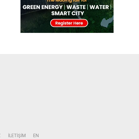
Z
İLETIŞIM
EN