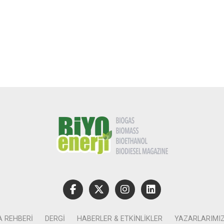
A REHBERI
DERGI
HABERLER & ETKINLIKLER
YAZARLARIMI