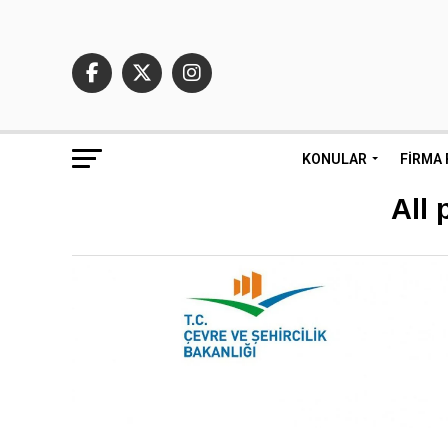
KONULAR
FIRMA 
All 