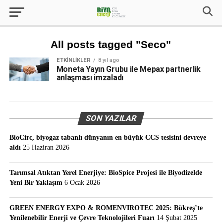
All posts tagged "Seco"
ETKINLIKLER
8 yıl ago
Moneta Yayın Grubu ile Mepax partnerlik
anlaşması imzaladı
SON YAZILAR
BioCirc, biyogaz tabanlı dünyanın en büyük CCS tesisini devreye
aldı
25 Haziran 2026
Tarımsal Atıktan Yerel Enerjiye: BioSpice Projesi ile Biyodizelde
Yeni Bir Yaklaşım
6 Ocak 2026
GREEN ENERGY EXPO & ROMENVIROTEC 2025: Bükreş’te
Yenilenebilir Enerji ve Çevre Teknolojileri Fuarı
14 Şubat 2025