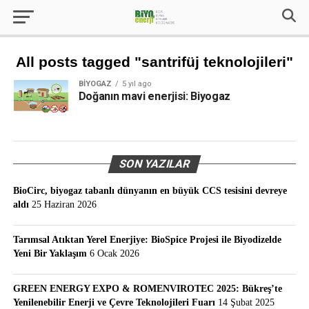
All posts tagged "santrifüj teknolojileri"
BIYOGAZ
5 yıl ago
Doğanın mavi enerjisi: Biyogaz
SON YAZILAR
BioCirc, biyogaz tabanlı dünyanın en büyük CCS tesisini devreye
aldı
25 Haziran 2026
Tarımsal Atıktan Yerel Enerjiye: BioSpice Projesi ile Biyodizelde
Yeni Bir Yaklaşım
6 Ocak 2026
GREEN ENERGY EXPO & ROMENVIROTEC 2025: Bükreş’te
Yenilenebilir Enerji ve Çevre Teknolojileri Fuarı
14 Şubat 2025