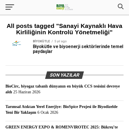
All posts tagged "Sanayi Kaynaklı Hava
Kirliliğinin Kontrolü Yönetmeliği"
BIYOKÜTLE
5 yıl ago
Biyokütle ve biyoenerji sektörlerinde temel
paydaşlar
SON YAZILAR
BioCirc, biyogaz tabanlı dünyanın en büyük CCS tesisini devreye
aldı
25 Haziran 2026
Tarımsal Atıktan Yerel Enerjiye: BioSpice Projesi ile Biyodizelde
Yeni Bir Yaklaşım
6 Ocak 2026
GREEN ENERGY EXPO & ROMENVIROTEC 2025: Bükreş’te