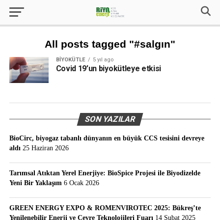
All posts tagged "#salgın"
BIYOKÜTLE
5 yıl ago
Covid 19’un biyokütleye etkisi
SON YAZILAR
BioCirc, biyogaz tabanlı dünyanın en büyük CCS tesisini devreye
aldı
25 Haziran 2026
Tarımsal Atıktan Yerel Enerjiye: BioSpice Projesi ile Biyodizelde
Yeni Bir Yaklaşım
6 Ocak 2026
GREEN ENERGY EXPO & ROMENVIROTEC 2025: Bükreş’te
Yenilenebilir Enerji ve Çevre Teknolojileri Fuarı
14 Şubat 2025