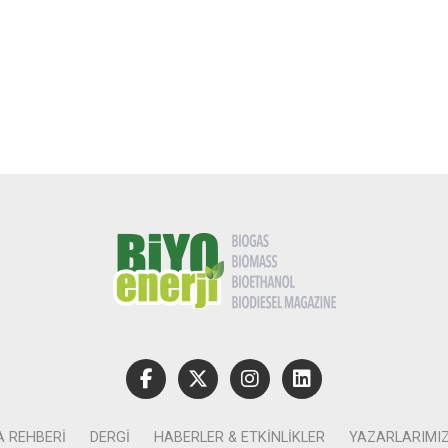
A REHBERI
DERGI
HABERLER & ETKINLIKLER
YAZARLARIMI