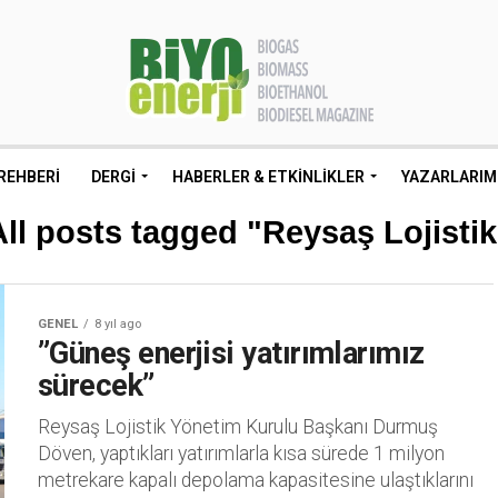
REHBERI
DERGI
HABERLER & ETKINLIKLER
YAZARLARIM
All posts tagged "Reysaş Lojistik
GENEL
8 yıl ago
”Güneş enerjisi yatırımlarımız
sürecek”
Reysaş Lojistik Yönetim Kurulu Başkanı Durmuş
Döven, yaptıkları yatırımlarla kısa sürede 1 milyon
metrekare kapalı depolama kapasitesine ulaştıklarını