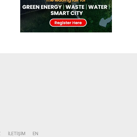
Z
İLETIŞIM
EN