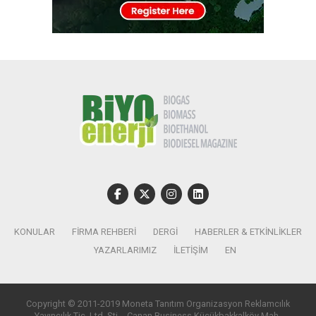
KONULAR
FIRMA REHBERI
DERGI
HABERLER & ETKINLIKLER
YAZARLARIMIZ
İLETIŞIM
EN
Copyright © 2011-2019 Moneta Tanıtım Organizasyon Reklamcılık
Yayıncılık Tic. Ltd. Şti. - Canan Business Küçükbakkalköy Mah.