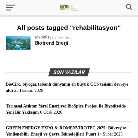
All posts tagged "rehabilitasyon"
BIYOKÜTLE
5 yıl ago
Biotrend Enerji
SON YAZILAR
BioCirc, biyogaz tabanlı dünyanın en büyük CCS tesisini devreye
aldı
25 Haziran 2026
Tarımsal Atıktan Yerel Enerjiye: BioSpice Projesi ile Biyodizelde
Yeni Bir Yaklaşım
6 Ocak 2026
GREEN ENERGY EXPO & ROMENVIROTEC 2025: Bükreş’te
Yenilenebilir Enerji ve Çevre Teknolojileri Fuarı
14 Şubat 2025