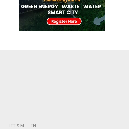
Z
İLETIŞIM
EN