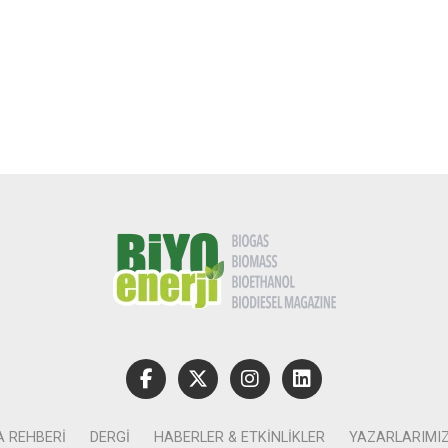
A REHBERI
DERGI
HABERLER & ETKINLIKLER
YAZARLARIMI