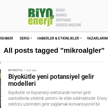
REHBERI
DERGI
HABERLER & ETKINLIKLER
YAZARLARIM
All posts tagged "mikroalgler"
BIYOKÜTLE
5 yıl ago
Biyokütle yeni potansiyel gelir
modelleri
Biyokütle ve biyoenerji sektöründe temel gelir
santrallerde elektrik üretimi ile elde edilmektedir. Enerji
sektörü üzerinden gelir sağlamak konvansiyonel bir